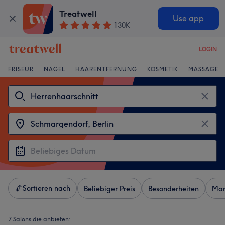
Treatwell
Use app
130K
LOGIN
FRISEUR
NÄGEL
HAARENTFERNUNG
KOSMETIK
MASSAGE
Sortieren nach
Beliebiger Preis
Besonderheiten
Mar
7 Salons die anbieten: