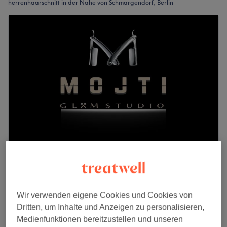
herrenhaarschnitt in der Nähe von Schmargendorf, Berlin
Mojti Glam Studio
5,0
41 Bewertungen
Halensee, Berlin
Auf Karte anzeigen
Wir verwenden eigene Cookies und Cookies von
Nebenzeiten
Dritten, um Inhalte und Anzeigen zu personalisieren,
ab
19,55 €
Herren - Trockenhaarschnitt
Medienfunktionen bereitzustellen und unseren
30 Min.
Spare bis zu 15%