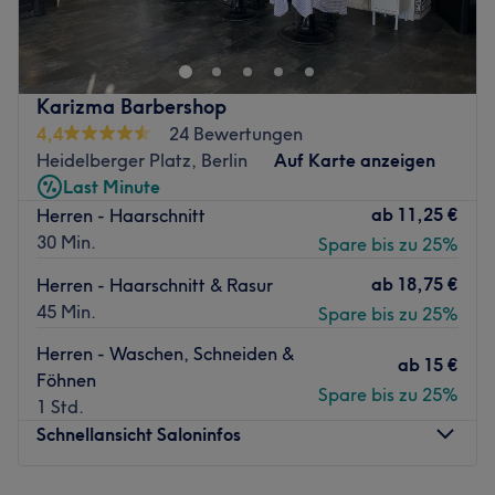
Hairstyling, präzise Schnitte und einen Look mit
internationalem Flair. Der Salon überzeugt mit
entspannter Atmosphäre, professioneller Beratung und
einem Gespür für Trends – von natürlichen Colorationen
Karizma Barbershop
bis zu glamourösen Stylings.
4,4
24 Bewertungen
Nächste öffentliche Verkehrsmittel:
Heidelberger Platz, Berlin
Auf Karte anzeigen
Last Minute
Die S-Bahnstation Halensee befindet sich nur vier
ab
11,25 €
Herren - Haarschnitt
Gehminuten entfernt des Salons.
30 Min.
Spare bis zu 25%
Das Team:
ab
18,75 €
Herren - Haarschnitt & Rasur
Inhaber Ali bringt Leidenschaft, Stilbewusstsein und
45 Min.
Spare bis zu 25%
langjährige Erfahrung in die Arbeit bei Mojti Glam Studio
ein. Mit einem feinen Gespür für individuelle Looks und
Herren - Waschen, Schneiden &
ab
15 €
persönlichem Service schafft er für seine Kundinnen und
Föhnen
Spare bis zu 25%
Kunden ein Beauty-Erlebnis auf höchstem Niveau.
1 Std.
Schnellansicht Saloninfos
Was uns an dem Salon gefällt:
Atmosphäre: Modern, stilvoll, angenehm.
Expertise: Haarschnitte und -styling, Bartpflege.