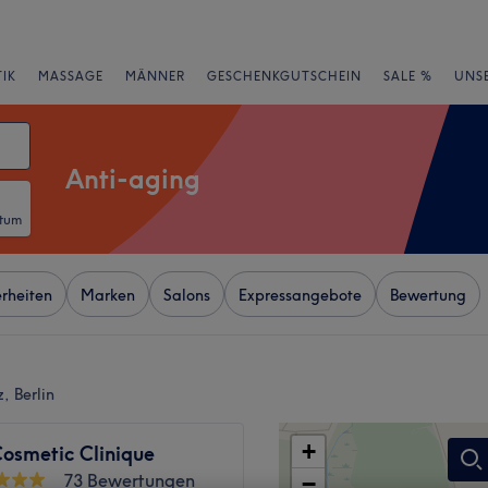
IK
MASSAGE
MÄNNER
GESCHENKGUTSCHEIN
SALE %
UNS
Anti-aging
atum
rheiten
Marken
Salons
Expressangebote
Bewertung
, Berlin
+
Cosmetic Clinique
73 Bewertungen
−