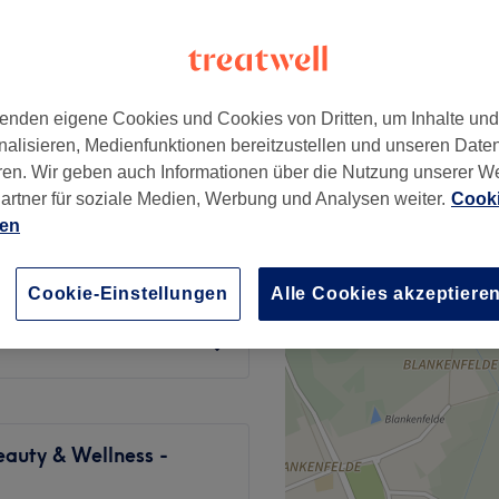
er Berg, Berlin
nzeiten
enden eigene Cookies und Cookies von Dritten, um Inhalte un
nalisieren, Medienfunktionen bereitzustellen und unseren Date
ab
150 €
-Aging)
ren. Wir geben auch Informationen über die Nutzung unserer W
Spare bis zu 40%
artner für soziale Medien, Werbung und Analysen weiter.
Cooki
ien
155 €
Cookie-Einstellungen
Alle Cookies akzeptiere
155 €
eauty & Wellness -