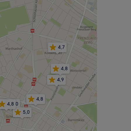
4,7
4,8
4,9
4,8
4,8
5,0
5,0