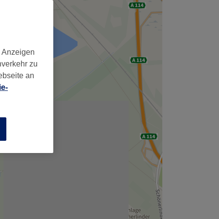
,
d Anzeigen
nverkehr zu
ebseite an
e-
n