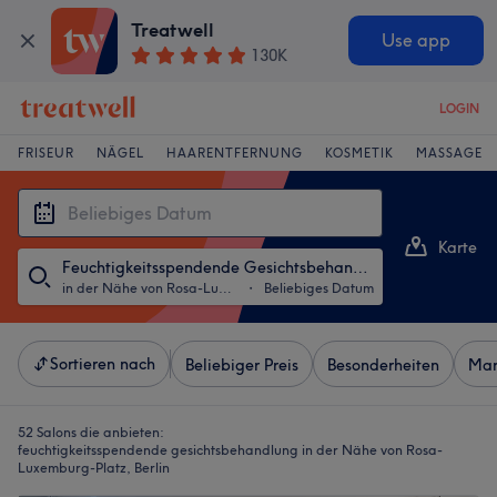
Treatwell
Use app
130K
LOGIN
FRISEUR
NÄGEL
HAARENTFERNUNG
KOSMETIK
MASSAGE
Karte
Feuchtigkeitsspendende Gesichtsbehandlung
Liste
in der Nähe von Rosa-Luxemburg-Platz, Berlin
・
Beliebiges Datum
Sortieren nach
Beliebiger Preis
Besonderheiten
Mar
52 Salons die anbieten:
feuchtigkeitsspendende gesichtsbehandlung in der Nähe von Rosa-
Luxemburg-Platz, Berlin