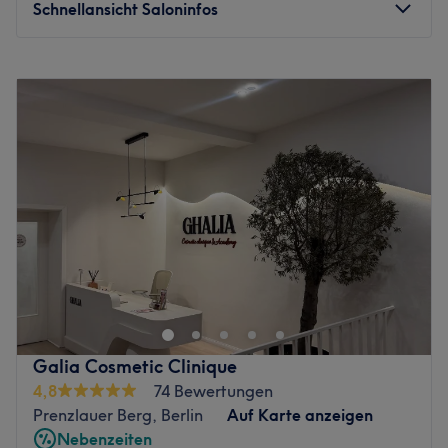
Schnellansicht Saloninfos
Montag
10:00
–
20:00
Dienstag
10:00
–
20:00
Mittwoch
10:00
–
20:00
Donnerstag
10:00
–
20:00
Freitag
10:00
–
20:00
Samstag
10:00
–
20:00
Sonntag
Geschlossen
Im schönen Prenzlauer Berg kannst du es dir jetzt so
richtig gut gehen lassen. Zwischen Alltagsstress und
Großstadt-Trubel gönnt man sich leider viel zu selten eine
Auszeit. Bei Lavy Beauty & Wellness kannst du dich ab
sofort von Profis verwöhnen lassen und die Welt um dich
Galia Cosmetic Clinique
herum einfach mal vergessen. Alles was du für deine
4,8
74 Bewertungen
Beauty-Auszeit brauchst, ist ein Termin und diesen
Prenzlauer Berg, Berlin
Auf Karte anzeigen
bekommst du über Treatwell – online oder per App!
Nebenzeiten