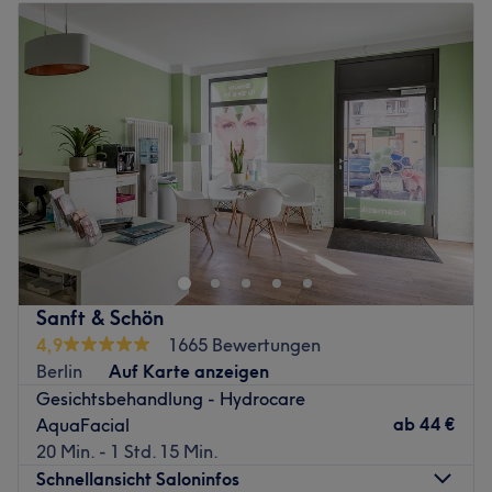
Dienstag
10:00
–
21:00
Mittwoch
10:00
–
21:00
Donnerstag
10:00
–
21:00
Freitag
10:00
–
18:00
Samstag
10:00
–
18:00
Sonntag
Geschlossen
Willkommen bei Mit Liebe zum Detail.
Hinter Mit Liebe zum Detail steckt ein herzliches und
leidenschaftliches Team, das es liebt, Menschen dabei zu
helfen, sich schön, gepflegt und wohl in ihrer Haut zu
fühlen.
Sanft & Schön
Wir haben einen Ort geschaffen, an dem Qualität,
4,9
1665 Bewertungen
Entspannung und echte Ergebnisse zusammenkommen.
Berlin
Auf Karte anzeigen
Deshalb arbeiten wir mit hochwertigen Beauty-Produkten,
Gesichtsbehandlung - Hydrocare
modernen High-End-Maschinen und innovativen
ab
44 €
AquaFacial
Methoden, um Treatments auf höchstem Niveau zu
20 Min. - 1 Std. 15 Min.
ermöglichen.
Schnellansicht Saloninfos
Uns ist wichtig, dass du dich bei jedem Besuch gut