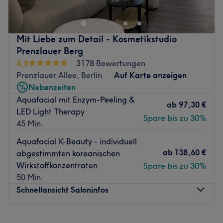
dauerhafte Haarentfernung.
• Modern, trendbewusst – und trotzdem ganz persönlich
📅 Vereinbare jetzt deinen Termin –
Bellafrieda Beauty kombiniert moderne
Mit Liebe zum Detail - Kosmetikstudio
Hautbehandlungen mit einem hochwertigen
bei Katharina Skin Care Berlin, wo Fachwissen, Vertrauen
Prenzlauer Berg
Studioerlebnis.
und Schönheit zusammenkommen.
4,8
3178 Bewertungen
Zurück zur Salonansicht
Im Fokus stehen hier die Beratung, Hautanalyse und ein
Prenzlauer Allee, Berlin
Auf Karte anzeigen
individuelles Behandlungsergebnis, ganz auf den Kunden
Nebenzeiten
zugeschnitten.
Aquafacial mit Enzym-Peeling &
ab
97,30 €
LED Light Therapy
Zurück zur Salonansicht
Spare bis zu 30%
45 Min.
Aquafacial K-Beauty - individuell
ab
138,60 €
abgestimmten koreanischen
Wirkstoffkonzentraten
Spare bis zu 30%
50 Min.
Schnellansicht Saloninfos
Montag
10:00
–
18:00