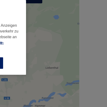
,
d Anzeigen
nverkehr zu
ebseite an
e-
n