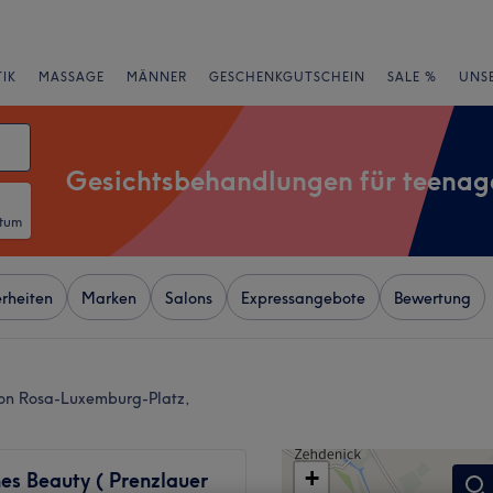
IK
MASSAGE
MÄNNER
GESCHENKGUTSCHEIN
SALE %
UNS
Gesichtsbehandlungen für teenag
atum
rheiten
Marken
Salons
Expressangebote
Bewertung
von Rosa-Luxemburg-Platz,
+
es Beauty ( Prenzlauer