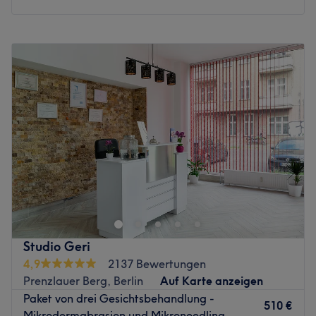
Montag
10:00
–
20:00
Dienstag
10:00
–
20:00
Mittwoch
10:00
–
20:00
Donnerstag
10:00
–
20:00
Freitag
10:00
–
20:00
Samstag
10:00
–
20:00
Sonntag
Geschlossen
Lass dir deine Schönheit von einer ganz besonderen Seite
zeigen! In der Berliner bc beauty lounge, in der
Knaackstraße 7 verstecken sich vielfältige Methoden und
Techniken für einen echten Wow-Moment im Spiegel. Mit
seinem Standpunkt im belebten Prenzlauer Berg kannst
Studio Geri
du deinen nächsten Cafébesuch mit einem Moment der
4,9
2137 Bewertungen
Verwöhnung kombinieren. Interesse geweckt? Dann
Prenzlauer Berg, Berlin
Auf Karte anzeigen
komm vorbei und buch dir deinen persönlichen
Paket von drei Gesichtsbehandlung -
Wunschtermin ganz einfach online oder per App mit
510 €
Mikrodermabrasion und Mikroneedling