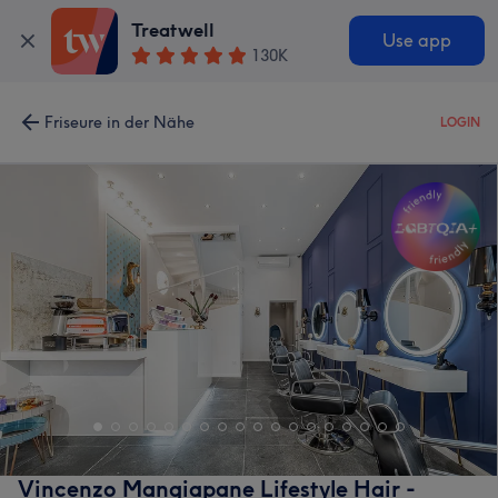
Treatwell
Use app
130K
Friseure in der Nähe
LOGIN
Vincenzo Mangiapane Lifestyle Hair -