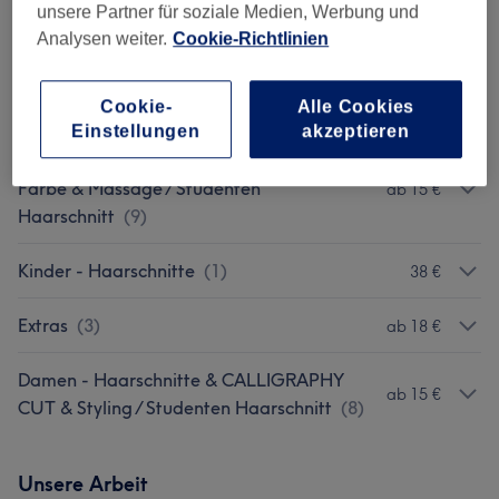
unsere Partner für soziale Medien, Werbung und
Damen - Farbe & Coloration & Highlights &
ab 48 €
Analysen weiter.
Cookie-Richtlinien
Balayage & Gloss
(
17
)
Haarkuren: K18 / Olaplex & Reinigung
(
5
)
ab 35 €
Cookie-
Alle Cookies
Einstellungen
akzeptieren
Herren - Haarschnitt & Rasur & Waxing &
Farbe & Massage / Studenten
ab 15 €
Haarschnitt
(
9
)
Kinder - Haarschnitte
(
1
)
38 €
Extras
(
3
)
ab 18 €
Damen - Haarschnitte & CALLIGRAPHY
ab 15 €
CUT & Styling / Studenten Haarschnitt
(
8
)
Unsere Arbeit