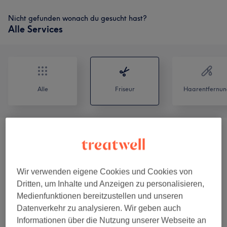
Nicht gefunden wonach du gesucht hast?
Alle Services
Alle
Friseur
Haarentfernun
BEACH WAVES - Dauerwelle
(
1
)
ab 110 €
Extensions/Haarverlängerung/Haarverdichtung
ab
Wir verwenden eigene Cookies und Cookies von
- Bondings - Tapes - Tressen
(
12
)
35 €
Dritten, um Inhalte und Anzeigen zu personalisieren,
Medienfunktionen bereitzustellen und unseren
Keratinbehandlung - Chemische
ab 20 €
Datenverkehr zu analysieren. Wir geben auch
Glättung
(
3
)
Informationen über die Nutzung unserer Webseite an