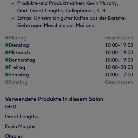
Produkte und Produktmarken: Kevin Murphy,
Ghd, Great Lengths, Cellophanes, K18
Extras: Unheimlich guter Kaffee aus der Barista-
Siebträger-Maschine aus Mailand.
Montag
Geschlossen
Dienstag
10:00
–
19:00
Mittwoch
10:00
–
19:00
Was unsere Kunden über Graziana sagen
Donnerstag
10:00
–
19:00
Freitag
10:00
–
20:00
Herzlich
28
Kompetent
19
Detailverliebt
16
Samstag
10:00
–
17:00
Sonntag
Geschlossen
Außergewöhnlich
16
Verwendete Produkte in diesem Salon
GHD
Great Lengths
Kevin Murphy
Olaplex