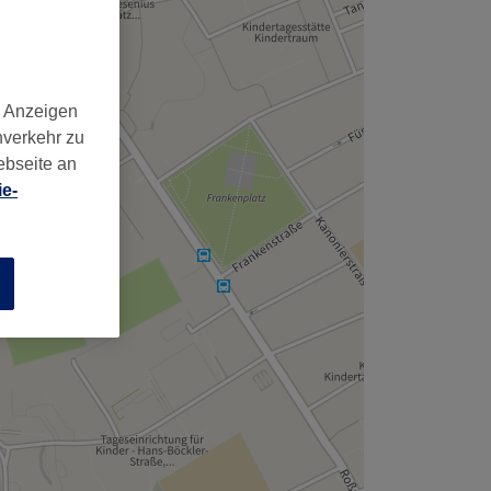
d Anzeigen
nverkehr zu
ebseite an
e-
n