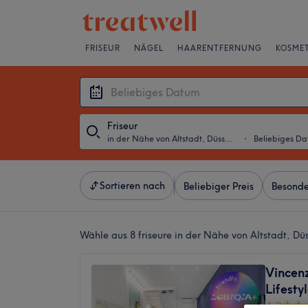
FRISEUR
NÄGEL
HAARENTFERNUNG
KOSMET
Friseur
in der Nähe von Altstadt, Düsseldorf
・
Beliebiges D
Sortieren nach
Beliebiger Preis
Besonde
Wähle aus 8
friseure in der Nähe von Altstadt, Dü
Vincen
Lifesty
4,9