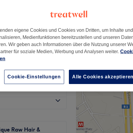
wertungen
-Heine-Allee, Düsseldorf
enden eigene Cookies und Cookies von Dritten, um Inhalte un
79 €
nalisieren, Medienfunktionen bereitzustellen und unseren Date
89 €
ren. Wir geben auch Informationen über die Nutzung unserer W
artner für soziale Medien, Werbung und Analysen weiter.
Cooki
hlende Pflege,
ien
53 €
Cookie-Einstellungen
Alle Cookies akzeptiere
e, Schneiden,
ab
68 €
ique Raw Hair &