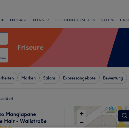
IK
MASSAGE
MÄNNER
GESCHENKGUTSCHEIN
SALE %
UNS
Friseure
atum
rheiten
Marken
Salons
Expressangebote
Bewertung
sseldorf
+
zo Mangiapane
le Hair - Wallstraße
−