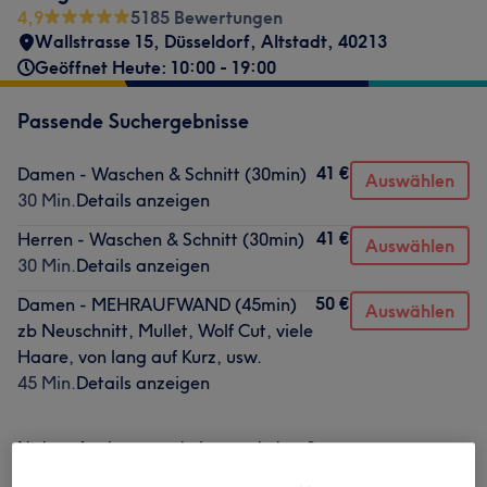
4,9
5185 Bewertungen
Wallstrasse 15
,
Düsseldorf, Altstadt
,
40213
Geöffnet Heute: 10:00 - 19:00
Passende Suchergebnisse
41 €
Damen - Waschen & Schnitt (30min)
Auswählen
30 Min.
Details anzeigen
41 €
Herren - Waschen & Schnitt (30min)
Auswählen
30 Min.
Details anzeigen
50 €
Damen - MEHRAUFWAND (45min)
Auswählen
zb Neuschnitt, Mullet, Wolf Cut, viele
Haare, von lang auf Kurz, usw.
45 Min.
Details anzeigen
Nicht gefunden wonach du gesucht hast?
Alle Services