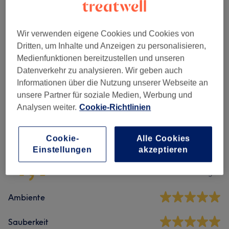
Damen - Haarschnitte & Stylings
(
3
)
ab 41 €
Wir verwenden eigene Cookies und Cookies von
Dritten, um Inhalte und Anzeigen zu personalisieren,
Damen - Farbe & Coloration
(
11
)
ab 50 €
Medienfunktionen bereitzustellen und unseren
Datenverkehr zu analysieren. Wir geben auch
Herren - Haarschnitte & Stylings
(
2
)
ab 41 €
Informationen über die Nutzung unserer Webseite an
unsere Partner für soziale Medien, Werbung und
Analysen weiter.
Cookie-Richtlinien
Salonbewertungen
Cookie-
Alle Cookies
4,9
Einstellungen
akzeptieren
5185 Bewertungen
Ambiente
Sauberkeit