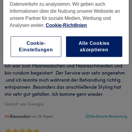
Datenverkehr zu analysieren. Wir geben auch
Bewertung
Nach Sternen filtern
Informationen über die Nutzung unserer Webseite an
unsere Partner für soziale Medien, Werbung und
Analysen weiter.
Cookie-Richtlinien
Verifizierte Bewertungen
Geschrieben von unseren Kunden, damit du weißt, was
dich in jedem Salon erwartet.
Cookie-
Alle Cookies
Einstellungen
akzeptieren
Ich war zum Haarewaschen und Haareschmeiden und
bin rundum begeistert .Der Service war sehr angenehm
,und ich konnte mich während der Behandlung richtig
entspannen .Besonders das anschließende Styling hat
mir sehr gut gefallen .Ich komme gern wieder.
Gestylt von Georgia
Alexandra
•
vor 26 Tagen
Verifizierte Bewertung