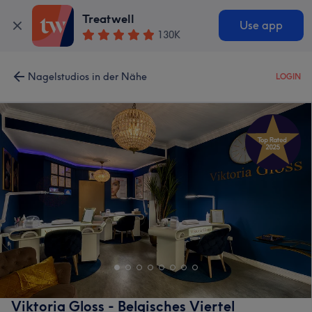
Treatwell
Use app
130K
Nagelstudios in der Nähe
LOGIN
Viktoria Gloss - Belgisches Viertel