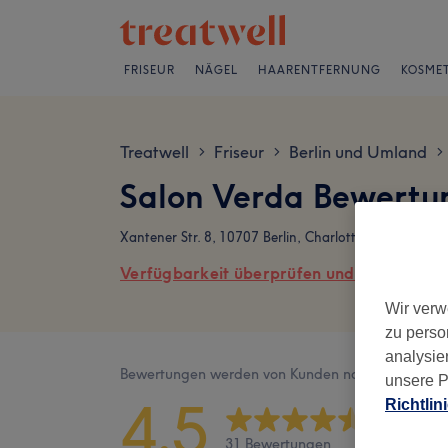
FRISEUR
NÄGEL
HAARENTFERNUNG
KOSMET
Treatwell
Friseur
Berlin und Umland
>
>
>
Salon Verda Bewertu
Xantener Str. 8, 10707 Berlin, Charlottenburg
Verfügbarkeit überprüfen und online buch
Wir verw
zu perso
analysie
Bewertungen werden von Kunden nach ihrem Besu
unsere P
4,5
Richtlin
31 Bewertungen