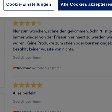
Sauberkeit
Cookie-Einstellungen
Alle Cookies akzeptiere
Nur zum waschen, schneiden gekommen. Schnitt ist 
immer wieder von der Friseurin erinnert zu werden wi
6
waren. Keine Produkte zum stylen oder bürsten angebo
5
bezahlt, keiner wusste von nichts..
Gestylt von Team
1
Anonym
•
vor mehr als 8 Jahren
2
0
Alles perfekt
Gestylt von Team
•
vor mehr als 8 Jahren