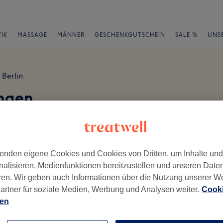
IK
MASSAGE
MÄNNER
GESCHENKGUTSCHEIN
SALE %
UNS
Berlin
ngen
en
enden eigene Cookies und Cookies von Dritten, um Inhalte un
nalisieren, Medienfunktionen bereitzustellen und unseren Date
ren. Wir geben auch Informationen über die Nutzung unserer W
ch geschrieben.
artner für soziale Medien, Werbung und Analysen weiter.
Cooki
ien
Ambiente
Se