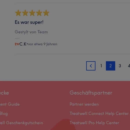
Es war super!
Gestylt von Team
C.K
•
vor etwa 9 Jahren
1
2
3
1
ecke
Geschäftspartner
ment Guide
Partner werden
Blog
Treatwell Connect Help Center
ell Geschenkgutschein
Treatwell Pro Help Center