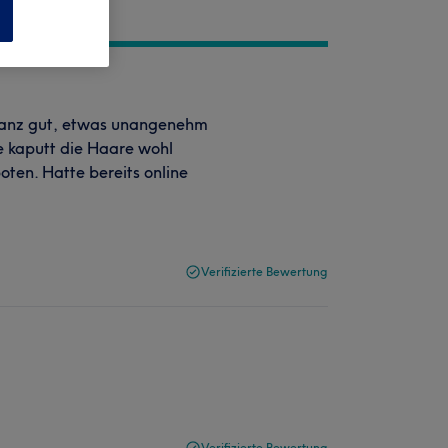
n
ganz gut, etwas unangenehm
e kaputt die Haare wohl
ten. Hatte bereits online
Verifizierte Bewertung
Verifizierte Bewertung