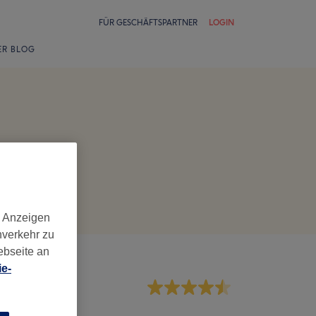
FÜR GESCHÄFTSPARTNER
LOGIN
ER BLOG
d Anzeigen
nverkehr zu
ebseite an
e-
rvice