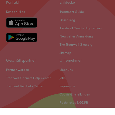
Kontakt
Entdecke
Kunden-Hilfe
Treatment Guide
Unser Blog
Treatwell Geschenkgutschein
Newsletter Anmeldung
The Treatwell Glossary
Sitemap
Geschäftspartner
Unternehmen
Partner werden
Über uns
Treatwell Connect Help Center
Jobs
Treatwell Pro Help Center
Impressum
Cookie-Einstellungen
Rechtliches & GDPR