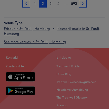
1
2
3
4
…
593
1
3
Venue Type
Friseur in St. Pauli, Hamburg
Kosmetikstudio in St. Pauli,
Hamburg
See more venues in St. Pauli, Hamburg
Kontakt
Entdecke
Kunden-Hilfe
Treatment Guide
Unser Blog
Treatwell Geschenkgutschein
Newsletter Anmeldung
The Treatwell Glossary
Sitemap