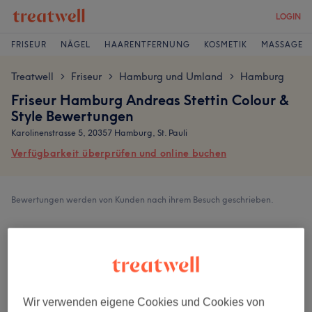
LOGIN
FRISEUR
NÄGEL
HAARENTFERNUNG
KOSMETIK
MASSAGE
Treatwell
Friseur
Hamburg und Umland
Hamburg
>
>
>
Friseur Hamburg Andreas Stettin Colour &
Style Bewertungen
Karolinenstrasse 5, 20357 Hamburg, St. Pauli
Verfügbarkeit überprüfen und online buchen
Bewertungen werden von Kunden nach ihrem Besuch geschrieben.
4,9
4190 Bewertungen
Ambiente
Wir verwenden eigene Cookies und Cookies von