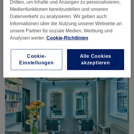
Dritten, um Inhalte und Anzeigen zu personalisieren,
Medienfunktionen bereitzustellen und unseren
Zubuchbar Glossing
45 €
Datenverkehr zu analysieren. Wir geben auch
30 Min.
Informationen über die Nutzung unserer Webseite an
Zubuchbar Glossing
unsere Partner für soziale Medien, Werbung und
45 €
30 Min.
Analysen weiter.
Cookie-Richtlinien
Schnellansicht Saloninfos
Cookie-
Alle Cookies
Montag
14:00
–
18:00
Einstellungen
akzeptieren
Dienstag
10:00
–
19:00
Mittwoch
10:00
–
19:00
Donnerstag
10:00
–
19:00
Freitag
10:00
–
19:00
Samstag
10:00
–
18:00
Sonntag
Geschlossen
Auf der Suche nach einem Kevin Murphy Friseur, bei dem
Du Dich endlich ganz entspannt zurücklehnen kannst?
Alles reine Kopfsache – zumindest im Friseursalon