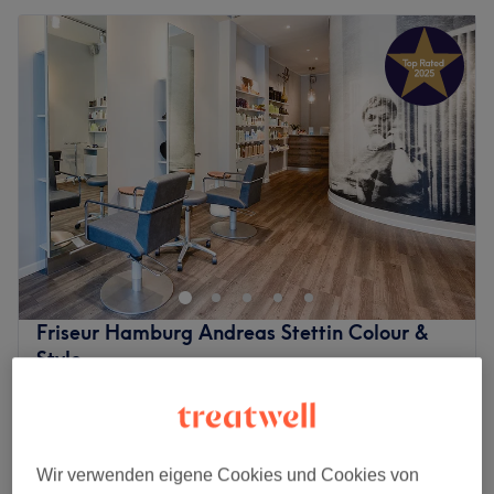
Friseur Hamburg Andreas Stettin Colour &
Style
4,9
4190 Bewertungen
St. Pauli, Hamburg
Auf Karte anzeigen
Damen - Haarkur (ab 10€ je nach Aufwand
10 €
kann der Preis variieren)
Wir verwenden eigene Cookies und Cookies von
15 €
10 Min.