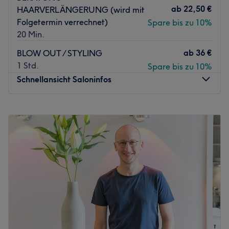
ab
22,50 €
HAARVERLÄNGERUNG (wird mit
Folgetermin verrechnet)
Spare bis zu 10%
20 Min.
ab
36 €
BLOW OUT / STYLING
1 Std.
Spare bis zu 10%
Schnellansicht Saloninfos
Montag
11:00
–
20:00
Dienstag
Geschlossen
Mittwoch
11:00
–
20:00
Donnerstag
Geschlossen
Freitag
11:00
–
20:00
Samstag
Geschlossen
Sonntag
Geschlossen
Du träumst von einer Typveränderung, perfekter
Balayage, exklusivem Blond oder wunderschönen