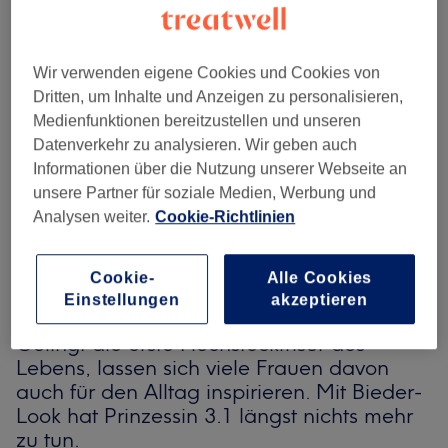
Mehr anzeigen...
Wir verwenden eigene Cookies und Cookies von
Schnecken, Tollen, Flechtzöpfe, Strähnen:
Dritten, um Inhalte und Anzeigen zu personalisieren,
Nahezu jedes Styling-Extra lässt sich in
Medienfunktionen bereitzustellen und unseren
eine moderne und coole Hochsteckfrisur
Datenverkehr zu analysieren. Wir geben auch
einbinden. Und sogar Mädchen und
Informationen über die Nutzung unserer Webseite an
Frauen mit Bob, Pixie oder anderen relativ
unsere Partner für soziale Medien, Werbung und
kurzen Schnitten bekommen von Treatwell-
Analysen weiter.
Cookie-Richtlinien
Profis für Hochsteckfrisuren ein wahres
Meisterwerk auf den Kopf designt. Wichtig
ist: Der Stylist braucht neben geschickten
Cookie-
Alle Cookies
Händen ein wirklich gutes Auge für
Einstellungen
akzeptieren
Proportionen, Kopfform und Gesichtsform.
Gelingt die erste Hochsteckfrisur des
Lebens, lassen sich viele Frauen davon
auch für den Alltag inspirieren. Mit Bieder-
Look hat Prinzessin 3.1 längst nichts mehr
zu tun.