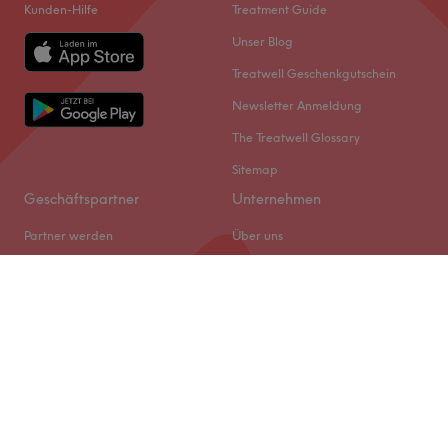
Kunden-Hilfe
Treatment Guide
Unser Blog
Treatwell Geschenkgutschein
Newsletter Anmeldung
The Treatwell Glossary
Sitemap
Geschäftspartner
Unternehmen
Partner werden
Über uns
Treatwell Connect Help Center
Jobs
Treatwell Pro Help Center
Impressum
Cookie-Einstellungen
Rechtliches & GDPR
© 2026 Treatwell DACH GmbH