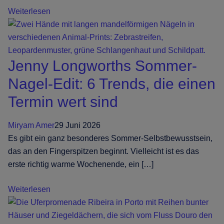
Augenbrauen
Weiterlesen
färben:
definierte
Brauen
Jenny Longworths Sommer-
ganz
ohne
Nagel-Edit: 6 Trends, die einen
täglichen
Termin wert sind
Aufwand
Miryam Amer
29 Juni 2026
Es gibt ein ganz besonderes Sommer-Selbstbewusstsein,
das an den Fingerspitzen beginnt. Vielleicht ist es das
erste richtig warme Wochenende, ein […]
Jenny
Weiterlesen
Longworths
Sommer-