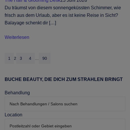
The Hair & Grooming Desk
23 Juni 2026
Du träumst von diesem sonnengeküssten Schimmer, wie
frisch aus dem Urlaub, aber es ist keine Reise in Sicht?
Balayage schenkt dir […]
Balayage:
Weiterlesen
alles,
was
1
2
3
4
…
90
du
über
sonnengeküsste
BUCHE BEAUTY, DIE DICH ZUM STRAHLEN BRINGT
Haupt-
Farbe
Sidebar
wissen
Behandlung
musst
Location