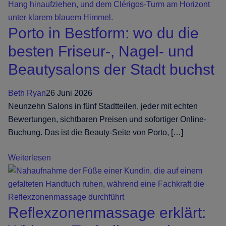
Nagel-
Edit:
Porto in Bestform: wo du die
6
Trends,
besten Friseur-, Nagel- und
die
Beautysalons der Stadt buchst
einen
Termin
Beth Ryan
26 Juni 2026
wert
Neunzehn Salons in fünf Stadtteilen, jeder mit echten
sind
Bewertungen, sichtbaren Preisen und sofortiger Online-
Buchung. Das ist die Beauty-Seite von Porto, […]
Porto
Weiterlesen
in
Bestform:
wo
Reflexzonenmassage erklärt:
du
die