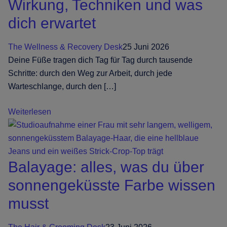
Wirkung, Techniken und was
besten
dich erwartet
Friseur-,
Nagel-
The Wellness & Recovery Desk
25 Juni 2026
und
Deine Füße tragen dich Tag für Tag durch tausende
Beautysalons
Schritte: durch den Weg zur Arbeit, durch jede
der
Warteschlange, durch den […]
Stadt
buchst
Reflexzonenmassage
Weiterlesen
erklärt:
Wirkung,
Techniken
Balayage: alles, was du über
und
was
sonnengeküsste Farbe wissen
dich
musst
erwartet