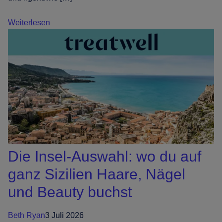
strahlenden
Urlaubs-
French
Weiterlesen
Glow
Tips
sind
gerade
wieder
total
angesagt
(mal
wieder)
Die Insel-Auswahl: wo du auf
ganz Sizilien Haare, Nägel
und Beauty buchst
Beth Ryan
3 Juli 2026