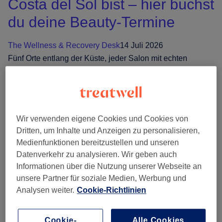
Costa del Sol bist – hier buchst
du deine Beauty-Termine
The Wellness & Recovery Desk
14 Juli 2026
Fünf Orte entlang der Küste, jeder Salon mit echten
Bewertungen, Preisen, die du vor dem Buchen siehst, und
einem Termin, […]
Wo
Weiterlesen
Wir verwenden eigene Cookies und Cookies von
auch
Dritten, um Inhalte und Anzeigen zu personalisieren,
immer
Medienfunktionen bereitzustellen und unseren
du
Datenverkehr zu analysieren. Wir geben auch
Beauty-Vorbereitung für den
an
Informationen über die Nutzung unserer Webseite an
der
Urlaub: Was du wann buchst
unsere Partner für soziale Medien, Werbung und
Costa
Analysen weiter.
Cookie-Richtlinien
für einen strahlenden Urlaubs-
del
Sol
Glow
Cookie-
Alle Cookies