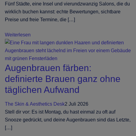
Fünf Städte, eine Insel und vierundzwanzig Salons, die du
wirklich buchen kannst: echte Bewertungen, sichtbare
Preise und freie Termine, die […]
Die
Weiterlesen
Insel-
Auswahl:
wo
Augenbrauen färben:
du
auf
definierte Brauen ganz ohne
ganz
täglichen Aufwand
Sizilien
Haare,
The Skin & Aesthetics Desk
2 Juli 2026
Nägel
Stell dir vor: Es ist Montag, du hast einmal zu oft auf
und
Snooze gedrückt, und deine Augenbrauen sind das Letzte,
Beauty
[…]
buchst