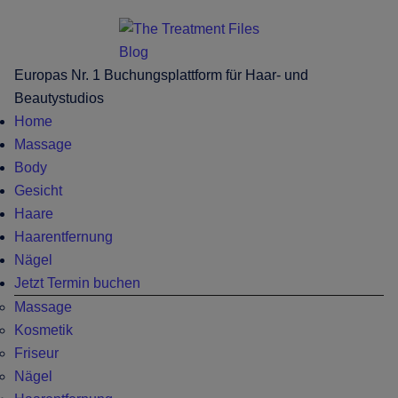
Skip
Skip
Zur
Zur
to
to
Hauptsidebar
Fußzeile
main
secondary
springen
springen
Europas Nr. 1 Buchungsplattform für Haar- und
content
menu
Beautystudios
Home
Massage
Body
Gesicht
Haare
Haarentfernung
Nägel
Jetzt Termin buchen
Massage
Kosmetik
Friseur
Nägel