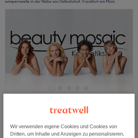
wimpernwelle in der Nähe von Ostbahnhof, Frankfurt am Main
Beauty Mosaic - Frankfurt
4,9
3503 Bewertungen
Ostend, Frankfurt am Main
Auf Karte anzeigen
65 €
Wimpernlaminierung-Wimpernwelle
Wir verwenden eigene Cookies und Cookies von
1 Std.
80 €
Dritten, um Inhalte und Anzeigen zu personalisieren,