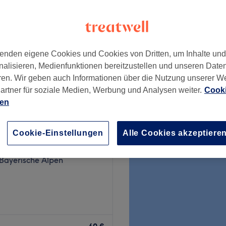
ortmund
nzeiten
enden eigene Cookies und Cookies von Dritten, um Inhalte un
ab
31,20 €
nalisieren, Medienfunktionen bereitzustellen und unseren Date
Spare bis zu 20%
ren. Wir geben auch Informationen über die Nutzung unserer W
artner für soziale Medien, Werbung und Analysen weiter.
Cooki
ien
Cookie-Einstellungen
Alle Cookies akzeptiere
 Tea & Luxury Nails
7 Bewertungen
 Bayerische Alpen
les um strahlende Haut und
niert moderne Beauty-