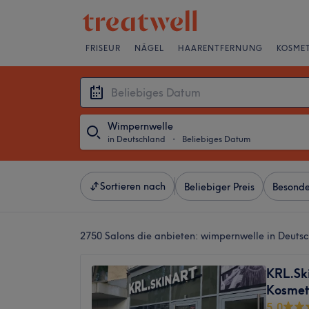
FRISEUR
NÄGEL
HAARENTFERNUNG
KOSMET
Wimpernwelle
in Deutschland
・
Beliebiges Datum
Sortieren nach
Beliebiger Preis
Besonde
2750 Salons die anbieten:
wimpernwelle in Deuts
KRL.Ski
Kosmet
5,0