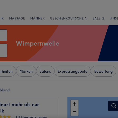
IK
MASSAGE
MÄNNER
GESCHENKGUTSCHEIN
SALE %
UNS
Wimpernwelle
rheiten
Marken
Salons
Expressangebote
Bewertung
chland
+
nart mehr als nur
ik
−
10 Bewertungen