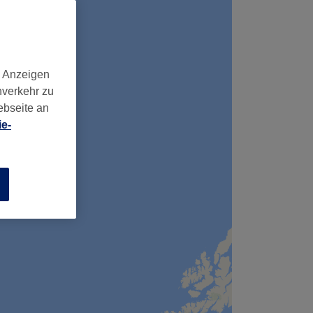
d Anzeigen
nverkehr zu
ebseite an
e-
n