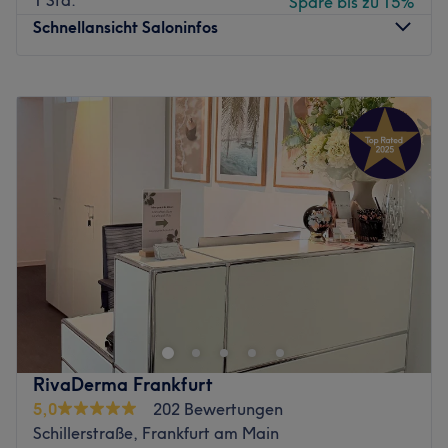
1 Std.
Spare bis zu 15%
Schnellansicht Saloninfos
Montag
10:00
–
20:00
Dienstag
10:00
–
20:00
Mittwoch
10:00
–
20:00
Donnerstag
10:00
–
20:00
Freitag
10:00
–
20:00
Samstag
10:00
–
18:00
Sonntag
10:00
–
17:00
Bei Main Glow Cosmetics in Frankfurt am Main dreht sich
alles um strahlende Haut und echte Wohlfühlmomente.
Das Studio kombiniert moderne Beauty-Treatments mit
einer entspannten, stilvollen Atmosphäre, in der du den
Alltag hinter dir lassen kannst. Individuell abgestimmte
RivaDerma Frankfurt
Behandlungen sorgen für sichtbare Ergebnisse und einen
5,0
202 Bewertungen
natürlichen Glow – perfekt für deine persönliche Auszeit.
Schillerstraße, Frankfurt am Main