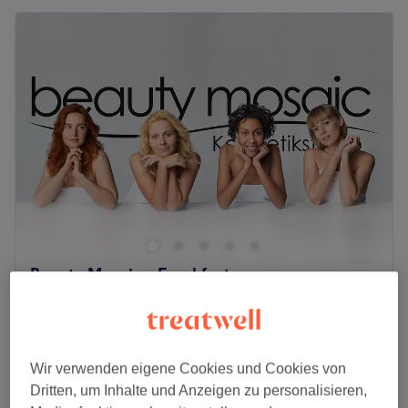
Beauty Mosaic - Frankfurt
4,9
3503 Bewertungen
Ostend, Frankfurt am Main
Auf Karte anzeigen
65 €
Wimpernlaminierung-Wimpernwelle
1 Std.
80 €
Wir verwenden eigene Cookies und Cookies von
Dritten, um Inhalte und Anzeigen zu personalisieren,
125 €
Wimpernlifting & Augenbrauenlifting