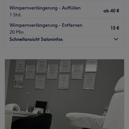
Wimpernverlängerung - Auffüllen
ab
40 €
1 Std.
Wimpernverlängerung - Entfernen
15 €
20 Min.
Schnellansicht Saloninfos
Montag
09:00
–
20:00
Dienstag
09:00
–
20:00
Mittwoch
09:00
–
20:00
Donnerstag
09:00
–
20:00
Freitag
09:00
–
20:00
Samstag
09:00
–
20:00
Sonntag
Geschlossen
Dle Beauty ist ein Nagelstudio in Freising, das sich
darauf spezialisiert hat, seinen Kunden ein großartiges
Nägel Erlebnis zu bieten.