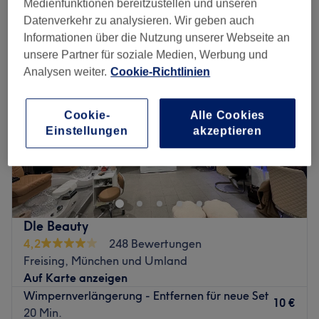
Medienfunktionen bereitzustellen und unseren
wimpernverlängerung in Freising, München und Umland
Datenverkehr zu analysieren. Wir geben auch
Informationen über die Nutzung unserer Webseite an
unsere Partner für soziale Medien, Werbung und
Analysen weiter.
Cookie-Richtlinien
Cookie-
Alle Cookies
Einstellungen
akzeptieren
Dle Beauty
4,2
248 Bewertungen
Freising, München und Umland
Auf Karte anzeigen
Wimpernverlängerung - Entfernen für neue Set
10 €
20 Min.