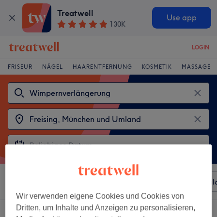
Treatwell
Use app
130K
LOGIN
FRISEUR
NÄGEL
HAARENTFERNUNG
KOSMETIK
MASSAGE
Sortieren nach
Beliebiger Preis
Besonderheiten
Sal
Wir verwenden eigene Cookies und Cookies von
Dritten, um Inhalte und Anzeigen zu personalisieren,
2 Salons die anbieten: