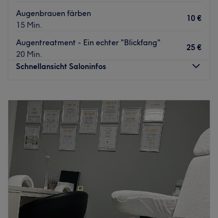
Augenbrauen färben
10 €
15 Min.
Augentreatment - Ein echter "Blickfang"
25 €
20 Min.
Schnellansicht Saloninfos
Montag
10:00
–
19:00
Dienstag
10:00
–
19:00
Mittwoch
10:00
–
19:00
Donnerstag
10:00
–
19:00
Freitag
10:00
–
19:00
Samstag
Geschlossen
Sonntag
Geschlossen
Strahlend rein und jugendlich frisch - wer sich solch ein
Hautbild wünscht, sollte dem Kosmetikstudio HB Kosmetik
in Freising einen Besuch abstatten!