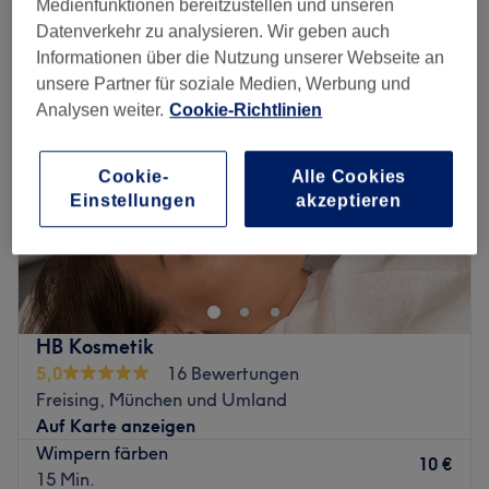
Medienfunktionen bereitzustellen und unseren
augenbrauen & wimpern färben in Freising, München und Umland
Datenverkehr zu analysieren. Wir geben auch
Informationen über die Nutzung unserer Webseite an
unsere Partner für soziale Medien, Werbung und
Analysen weiter.
Cookie-Richtlinien
Cookie-
Alle Cookies
Einstellungen
akzeptieren
HB Kosmetik
5,0
16 Bewertungen
Freising, München und Umland
Auf Karte anzeigen
Wimpern färben
10 €
15 Min.