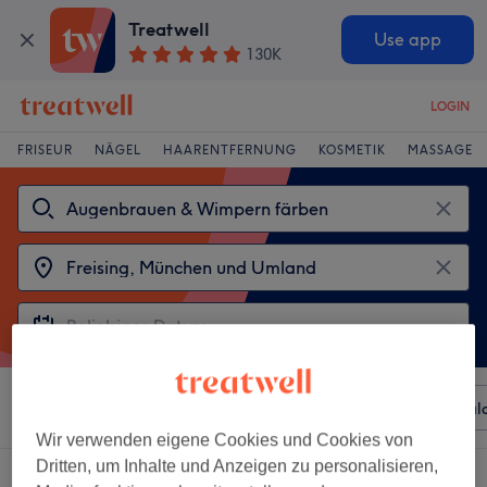
Treatwell
Use app
130K
LOGIN
FRISEUR
NÄGEL
HAARENTFERNUNG
KOSMETIK
MASSAGE
Sortieren nach
Beliebiger Preis
Besonderheiten
Sal
Wir verwenden eigene Cookies und Cookies von
Dritten, um Inhalte und Anzeigen zu personalisieren,
2 Salons die anbieten: