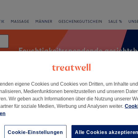
IK
MASSAGE
MÄNNER
GESCHENKGUTSCHEIN
SALE %
UNS
Feuchtigkeitsspendende gesichts
ng
atum
Expressangebote
Bewertung
enden eigene Cookies und Cookies von Dritten, um Inhalte un
nalisieren, Medienfunktionen bereitzustellen und unseren Date
ren. Wir geben auch Informationen über die Nutzung unserer W
artner für soziale Medien, Werbung und Analysen weiter.
Cooki
reising, München und Umland
ien
+
a Kosmetik
Cookie-Einstellungen
Alle Cookies akzeptiere
177 Bewertungen
−