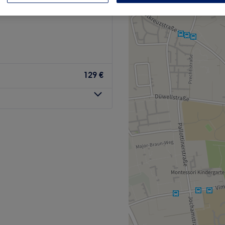
g, München und Umland
129 €
sing erwartet dich in