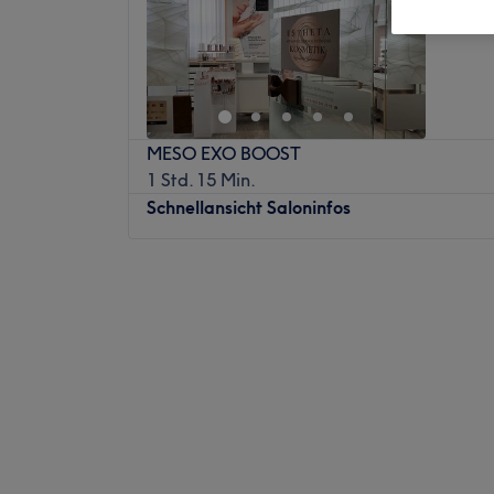
Freisin
MESO EXO BOOST
1 Std. 15 Min.
Schnellansicht Saloninfos
Montag
Geschlossen
Dienstag
09:00
–
18:00
Mittwoch
09:00
–
18:00
Donnerstag
09:00
–
18:00
Freitag
09:00
–
18:00
Samstag
09:00
–
14:00
Sonntag
Geschlossen
Im Kosmetikstudio Estheta Kosmetik in Frei