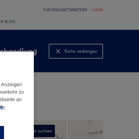
FÜR GESCHÄFTSPARTNER
LOGIN
ER BLOG
behandlung
Karte verbergen
Karte anzeigen
d Anzeigen
nverkehr zu
ebseite an
e-
In diesem Gebiet suchen
n