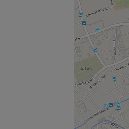
 breit gefächertes Angebot
behandlungen, Handpflege,
ch keine Wünsche offen.
elbst.
n der Bushaltestelle
te Kosmetikerin und
r Apparate. Sie ist
 besonderen Wert darauf,
u beraten, um genau das
s zu deinen jeweiligen
lisch spricht sie außerdem
hlen.