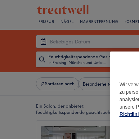
FRISEUR
NÄGEL
HAARENTFERNUNG
KOSMET
Feuchtigkeitsspendende Gesichtsbehandlu
in Freising, München und Umland
・
Beliebiges D
Sortieren nach
Besonderheiten
Salons
Wir verw
zu perso
analysie
Ein Salon, der anbietet:
unsere P
feuchtigkeitsspendende gesichtsbehandlung in F
Richtlin
Esthet
4,9