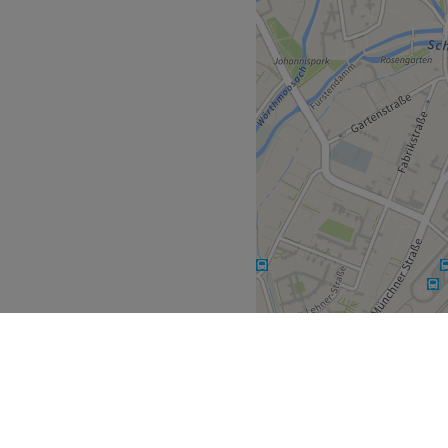
re, Make-up, Waxing.
ek, CNC, Dr Massing, Norel
uatelli, Stayve.
or Produkte.
ine Haustiere erlaubt, gut
Parkplätze.
Zurück zur Salonansicht