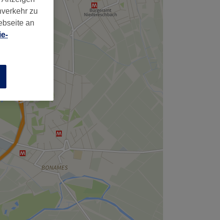
,
nverkehr zu
ebseite an
e-
n