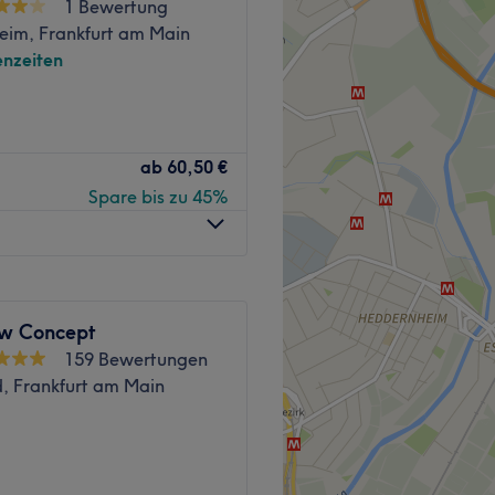
1 Bewertung
eim, Frankfurt am Main
nzeiten
mit exklusiv abgestimmten
ab
60,50 €
Spare bis zu 45%
n luxuriöses Beauty-
nd individuelle Expertise
erschmelzen – für ein
mit Anspruch.
w Concept
n
Frankfurt (Main) Westend
159 Bewertungen
, Frankfurt am Main
 höchste Fachkompetenz mit
nis. Mit langjähriger
hts- und