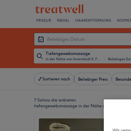
FRISEUR
NÄGEL
HAARENTFERNUNG
KOSMET
Tiefengewebsmassage
in der Nähe von Innenstadt II, Frankfurt am Main
・
Beliebiges D
Sortieren nach
Beliebiger Preis
Besonde
7 Salons die anbieten:
tiefengewebsmassage in der Nähe von Innenstadt 
Perfec
4,9
Wir verw