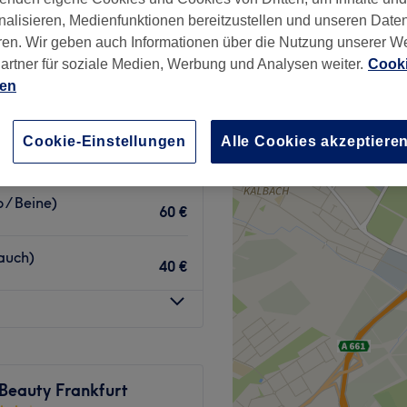
, Frankfurt am Main
nalisieren, Medienfunktionen bereitzustellen und unseren Date
ren. Wir geben auch Informationen über die Nutzung unserer W
artner für soziale Medien, Werbung und Analysen weiter.
Cooki
ien
t Endospheres 30%
70 €
Cookie-Einstellungen
Alle Cookies akzeptiere
100 €
 / Beine)
60 €
auch)
40 €
 Beauty Frankfurt