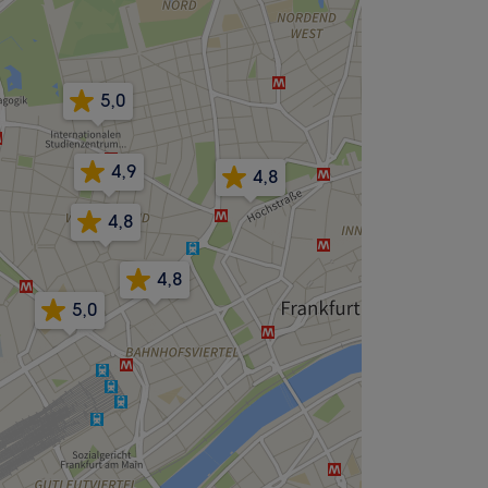
5,0
4,9
4,8
4,8
4,8
5,0