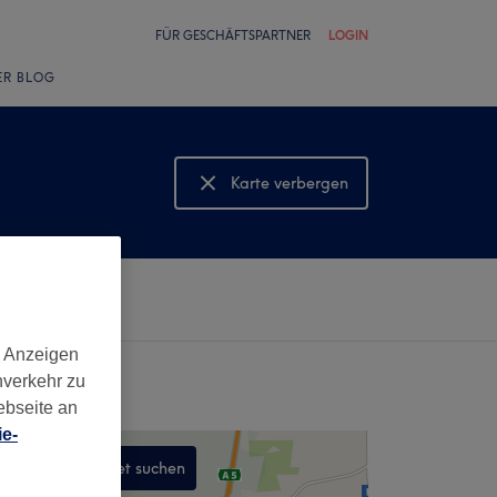
FÜR GESCHÄFTSPARTNER
LOGIN
ER BLOG
Karte verbergen
Karte anzeigen
d Anzeigen
nverkehr zu
ebseite an
e-
In diesem Gebiet suchen