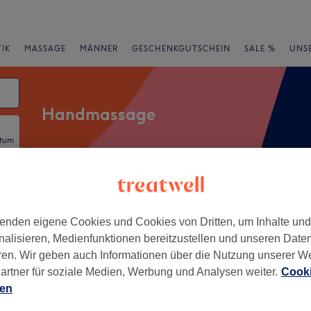
IK
MASSAGE
MÄNNER
GESCHENKGUTSCHEIN
SALE %
UNS
Handmassage
atum
rheiten
Salons
Expressangebote
Bewertung
enden eigene Cookies und Cookies von Dritten, um Inhalte un
nalisieren, Medienfunktionen bereitzustellen und unseren Date
kfurt am Main
ren. Wir geben auch Informationen über die Nutzung unserer W
artner für soziale Medien, Werbung und Analysen weiter.
Cooki
+
e Michal
ien
119 Bewertungen
−