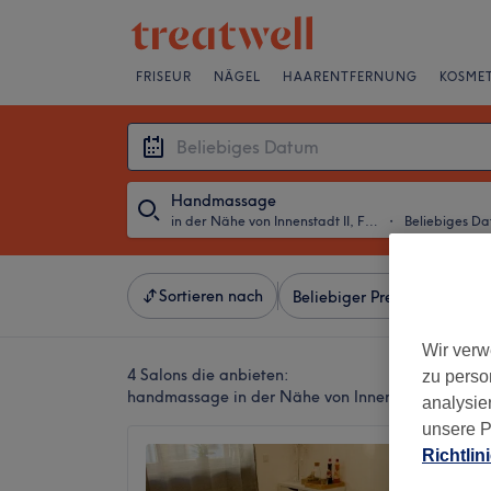
FRISEUR
NÄGEL
HAARENTFERNUNG
KOSMET
Handmassage
in der Nähe von Innenstadt II, Frankfurt am Main
・
Beliebiges D
Sortieren nach
Beliebiger Preis
Besonde
Wir verw
4 Salons die anbieten:
zu perso
handmassage in der Nähe von Innenstadt II, Fran
analysie
unsere P
Massag
Richtlin
4,9