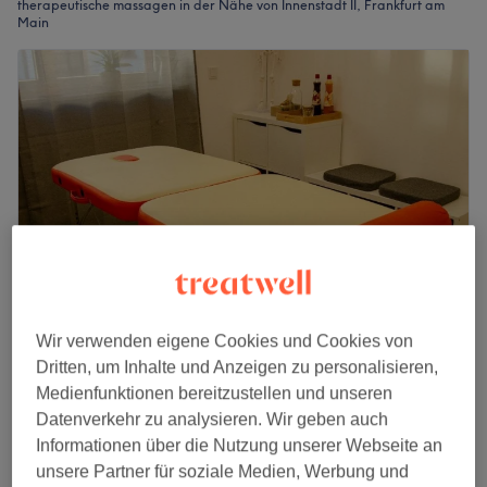
therapeutische massagen in der Nähe von Innenstadt II, Frankfurt am
Main
Wir verwenden eigene Cookies und Cookies von
Massage Michal
Dritten, um Inhalte und Anzeigen zu personalisieren,
4,9
119 Bewertungen
Medienfunktionen bereitzustellen und unseren
Nordend, Frankfurt am Main
Auf Karte anzeigen
Datenverkehr zu analysieren. Wir geben auch
Medizinische Massage
Informationen über die Nutzung unserer Webseite an
ab
40 €
30 Min. - 1 Std. 30 Min.
unsere Partner für soziale Medien, Werbung und