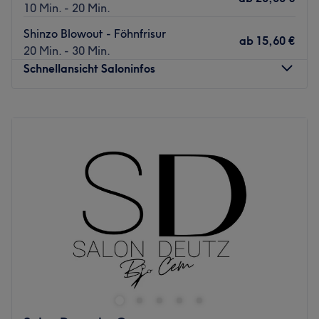
10 Min. - 20 Min.
Shinzo Blowout - Föhnfrisur
ab
15,60 €
20 Min. - 30 Min.
Schnellansicht Saloninfos
Montag
Geschlossen
Dienstag
09:00
–
19:00
Mittwoch
09:00
–
19:00
Donnerstag
09:00
–
19:00
Freitag
09:00
–
19:00
Samstag
09:00
–
23:55
Sonntag
Geschlossen
Wenn die
Frisur
nicht gefällt oder das
Make-up
verläuft,
ist der Abend schon gelaufen, bevor er überhaupt
angefangen hat. In Köln gibt es für diese Probleme nun
eine neue Anlaufstelle.