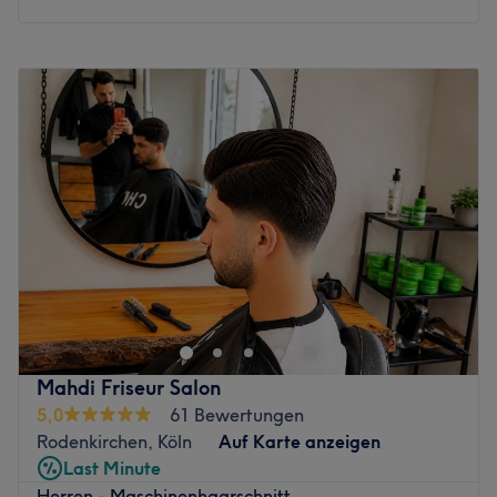
Montag
10:00
–
19:00
Dienstag
10:00
–
19:00
Mittwoch
10:00
–
19:00
Donnerstag
10:00
–
19:00
Freitag
10:00
–
19:00
Samstag
10:00
–
18:00
Sonntag
Geschlossen
Die 2 Brudis 2.0 ist ein renommierter Coiffeur, der sich in
der pulsierenden Stadt Köln befindet. Dieser Salon ist
bekannt für seine hochwertigen Serviceleistungen und
seine engagierte Arbeit, um jedem Kunden ein
unvergleichliches Schönheitserlebnis zu bieten. Bist du
Mahdi Friseur Salon
gelangweilt von deinen Haaren und brauchst eine
5,0
61 Bewertungen
Veränderung? Dann ist der Salon Die 2 Brudis in der
Rodenkirchen, Köln
Auf Karte anzeigen
Kölner Altstadt genau der Richtige. Nach einer
Last Minute
individuellen Beratung wird für dich ein neuer Schnitt
Herren - Maschinenhaarschnitt