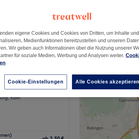
enden eigene Cookies und Cookies von Dritten, um Inhalte un
0€ Ober Kopf
ab
45 €
nalisieren, Medienfunktionen bereitzustellen und unseren Date
ren. Wir geben auch Informationen über die Nutzung unserer W
artner für soziale Medien, Werbung und Analysen weiter.
Cooki
ien
hic
Cookie-Einstellungen
Alle Cookies akzeptiere
72 Bewertungen
urg, Köln
ockiges Haar - bei Salon
hnen)
, die zu dir passt. Sei es
ab
3,50 €