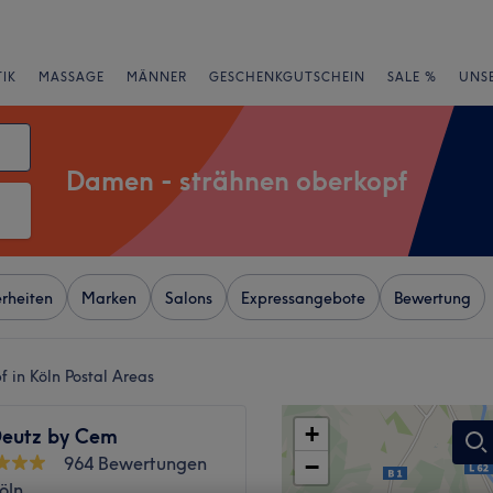
IK
MASSAGE
MÄNNER
GESCHENKGUTSCHEIN
SALE %
UNS
Damen - strähnen oberkopf
rheiten
Marken
Salons
Expressangebote
Bewertung
 in Köln Postal Areas
+
Deutz by Cem
964 Bewertungen
−
öln