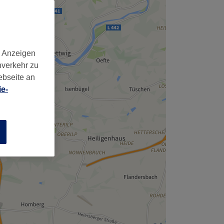
d Anzeigen
nverkehr zu
ebseite an
e-
n