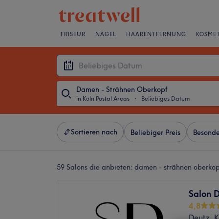
FRISEUR
NÄGEL
HAARENTFERNUNG
KOSMET
Damen - Strähnen Oberkopf
in Köln Postal Areas
・
Beliebiges Datum
Sortieren nach
Beliebiger Preis
Besonde
59 Salons die anbieten:
damen - strähnen oberkopf
Salon 
4,8
Deutz, K