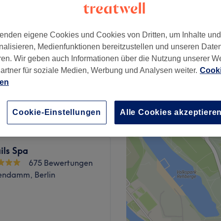
−
wertungen
enburg, Berlin
enden eigene Cookies und Cookies von Dritten, um Inhalte un
nalisieren, Medienfunktionen bereitzustellen und unseren Date
ren. Wir geben auch Informationen über die Nutzung unserer W
artner für soziale Medien, Werbung und Analysen weiter.
Cooki
System
ien
ab
32 €
Cookie-Einstellungen
Alle Cookies akzeptiere
ils Spa
675 Bewertungen
tendamm, Berlin