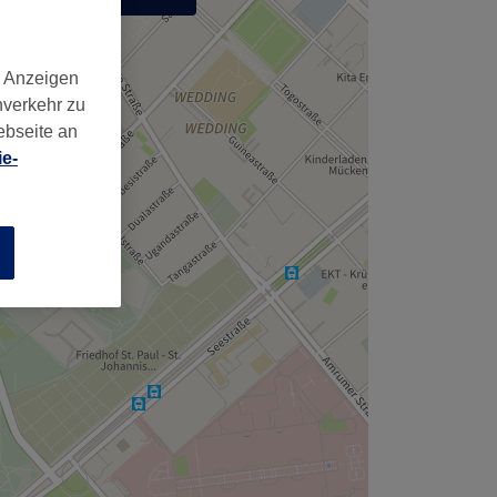
,
d Anzeigen
nverkehr zu
ebseite an
e-
n