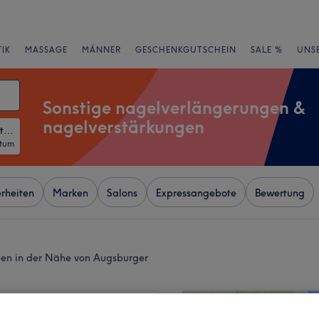
IK
MASSAGE
MÄNNER
GESCHENKGUTSCHEIN
SALE %
UNS
Sonstige nagelverlängerungen &
nagelverstärkungen
Sonstige Nagelverlängerungen & Nagelverstärkungen
atum
rheiten
Marken
Salons
Expressangebote
Bewertung
gen in der Nähe von Augsburger
+
Nails