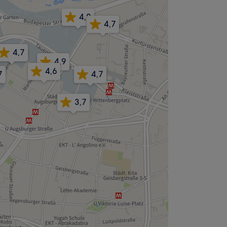
4,8
4,7
4,7
4,9
4,6
7
4,7
3,7