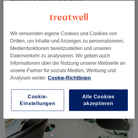
Maniküre & Pediküre mit Shellac
72 €
1 Std. 30 Min.
Maniküre & Pediküre mit Nagellack
60 €
1 Std. 15 Min.
Wir verwenden eigene Cookies und Cookies von
Schnellansicht Saloninfos
Dritten, um Inhalte und Anzeigen zu personalisieren,
Medienfunktionen bereitzustellen und unseren
Montag
09:30
–
19:30
Datenverkehr zu analysieren. Wir geben auch
Dienstag
09:30
–
19:30
Informationen über die Nutzung unserer Webseite an
Mittwoch
09:30
–
19:30
unsere Partner für soziale Medien, Werbung und
Donnerstag
09:30
–
19:30
Analysen weiter.
Cookie-Richtlinien
Freitag
09:30
–
19:30
Samstag
09:30
–
19:30
Sonntag
Geschlossen
Cookie-
Alle Cookies
Einstellungen
akzeptieren
Willkommen bei NAIL Couture in Berlin, deiner top
Adresse für erstklassige Nageldesigns, Nagelpflege &
Kosmetikbehandlungen. Überzeuge dich selbst und buche
deinen Termin direkt und unkompliziert über die Treatwell