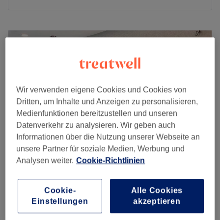
Montag
10:00
–
19:30
Dienstag
10:00
–
19:30
Mittwoch
10:00
–
19:30
Donnerstag
10:00
–
19:30
Freitag
10:00
–
19:30
Samstag
10:00
–
16:30
Wir verwenden eigene Cookies und Cookies von
Sonntag
Geschlossen
Dritten, um Inhalte und Anzeigen zu personalisieren,
Medienfunktionen bereitzustellen und unseren
In Berlin-Schönerberg bietet dir der stilvoll eingerichtete
Datenverkehr zu analysieren. Wir geben auch
Salon The She Beauty Lounge alles, was du für deine
Informationen über die Nutzung unserer Webseite an
Schönheit brauchst. Egal ob Maniküre, Pediküre,
unsere Partner für soziale Medien, Werbung und
Nagelreparatur, Wimpernverlängerungen oder
Analysen weiter.
Cookie-Richtlinien
Permanent Make-Up, hier kannst du dich entspannt
Beauty Nails - Hauptstraße
zurücklehnen und genießen!
4,4
153 Bewertungen
Cookie-
Alle Cookies
Nächste öffentliche Verkehrsmittel:
Schöneberg, Berlin
Auf Karte anzeigen
Einstellungen
akzeptieren
Naturnagelverstärkung mit Klar-/Rosagel -
Die Bus- und U-Bahnhaltestelle Kleistpark ist nur wenige
ab
27 €
Auffüllen