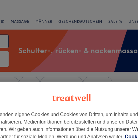
IK
MASSAGE
MÄNNER
GESCHENKGUTSCHEIN
SALE %
UNS
Schulter-, rücken- & nackenmass
rheiten
Salons
Expressangebote
Bewertung
 von Beuel, Bonn
enden eigene Cookies und Cookies von Dritten, um Inhalte un
nalisieren, Medienfunktionen bereitzustellen und unseren Date
+
Spa - Bonn
ren. Wir geben auch Informationen über die Nutzung unserer W
549 Bewertungen
−
artner für soziale Medien, Werbung und Analysen weiter.
Cooki