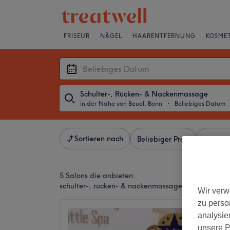
FRISEUR
NÄGEL
HAARENTFERNUNG
KOSMET
Schulter-, Rücken- & Nackenmassage
in der Nähe von Beuel, Bonn
・
Beliebiges Datum
Sortieren nach
Beliebiger Preis
Besonde
5 Salons die anbieten:
schulter-, rücken- & nackenmassagen in der Nähe
Wir verw
zu perso
Little 
analysie
5,0
unsere P