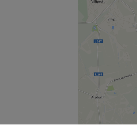
 Massagetherapeutin und ich
ren worden zu sein. Ich
sen? Dann solltest du dir
erst, denn dann werde ich
 by Zhala im schönen Bonn
 Als Massagetherapeutin
wertigen
zigartigkeit und in seinem
 und buche dir dafür
. Ich begegne dir mit
online oder per App!
uche dir als
n Händen zu helfen. Wenn
et dir ein ganzheitliches
gerne über Dinge
gte Haut mit jugendlicher
ine Erlebnisse sind in
ier ein höchst
nn man an diesen arbeitet,
ktuell geschultes Team alle
 und sich alte Gefühle
 wohlfühlen wollen. Durch
gen Produkten namhafter
n das perfekte Know-How
immer wieder. So kam ich
ndividuelle Beratung für
agepraktikerin und dann zur