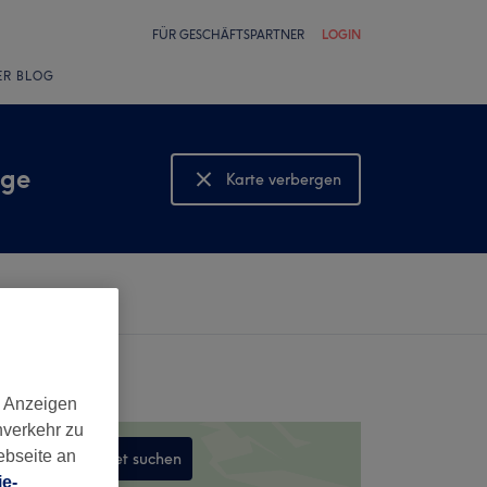
FÜR GESCHÄFTSPARTNER
LOGIN
ER BLOG
age
Karte verbergen
Karte anzeigen
d Anzeigen
nverkehr zu
ebseite an
In diesem Gebiet suchen
e-