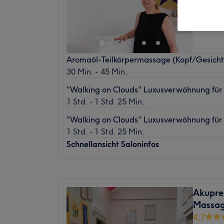
Aromaöl-Teilkörpermassage (Kopf/Gesich
30 Min. - 45 Min.
"Walking on Clouds" Luxusverwöhnung für 
1 Std. - 1 Std. 25 Min.
"Walking on Clouds" Luxusverwöhnung für 
1 Std. - 1 Std. 25 Min.
Schnellansicht Saloninfos
Montag
10:00
–
18:30
Dienstag
10:00
–
18:00
Akupre
Mittwoch
10:00
–
18:30
Massag
Donnerstag
10:00
–
18:00
4,7
Freitag
10:00
–
18:30