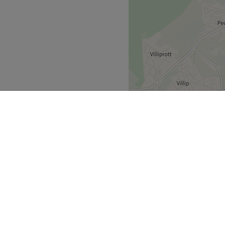
et dir ein ganzheitliches
gte Haut mit jugendlicher
ier ein höchst
ktuell geschultes Team alle
 wohlfühlen wollen. Durch
gen Produkten namhafter
n das perfekte Know-How
ndividuelle Beratung für
 einbauen. Komm vorbei, das
Zurück zur Salonansicht
stfalen
Rheinland
>
>
ecke
Geschäftspartner