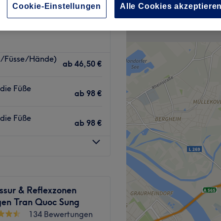
Cookie-Einstellungen
Alle Cookies akzeptiere
t/Füsse/Hände)
ab
46,50 €
die Füße
ab
98 €
die Füße
ab
98 €
ssur & Reflexzonen
en Tran Quoc Sung
134 Bewertungen