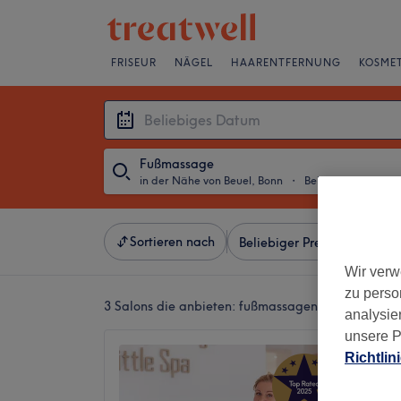
FRISEUR
NÄGEL
HAARENTFERNUNG
KOSMET
Fußmassage
in der Nähe von Beuel, Bonn
・
Beliebiges Datum
Sortieren nach
Beliebiger Preis
Besonde
Wir verw
zu perso
3 Salons die anbieten:
fußmassagen in der Nähe v
analysie
unsere P
Little 
Richtlin
5,0
Bad God