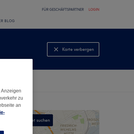
FÜR GESCHÄFTSPARTNER
LOGIN
ER BLOG
Karte verbergen
Karte anzeigen
d Anzeigen
nverkehr zu
ebseite an
e-
In diesem Gebiet suchen
,