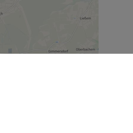
Leaflet
| ©
OpenStreetMap
contributors
Unternehmen