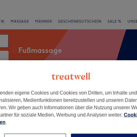
IK
MASSAGE
MÄNNER
GESCHENKGUTSCHEIN
SALE %
UNS
Fußmassage
rheiten
Salons
Expressangebote
Bewertung
enden eigene Cookies und Cookies von Dritten, um Inhalte un
nalisieren, Medienfunktionen bereitzustellen und unseren Date
on Beuel, Bonn
ren. Wir geben auch Informationen über die Nutzung unserer W
artner für soziale Medien, Werbung und Analysen weiter.
Cooki
+
Spa - Bonn
ien
549 Bewertungen
−
esberg, Bonn