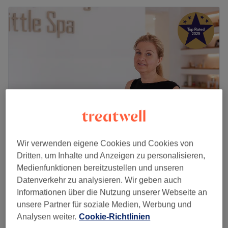
Wir verwenden eigene Cookies und Cookies von
Little Spa - Bonn
Dritten, um Inhalte und Anzeigen zu personalisieren,
5,0
548 Bewertungen
Medienfunktionen bereitzustellen und unseren
Bad Godesberg, Bonn
Auf Karte anzeigen
Datenverkehr zu analysieren. Wir geben auch
Aromaöl-Teilkörpermassage
Informationen über die Nutzung unserer Webseite an
ab
46,50 €
(Kopf/Gesicht/Füsse/Hände)
unsere Partner für soziale Medien, Werbung und
30 Min. - 45 Min.
Analysen weiter.
Cookie-Richtlinien
Schnellansicht Saloninfos