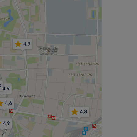
4,9
9
4,9
,8
4,6
4,8
4,9