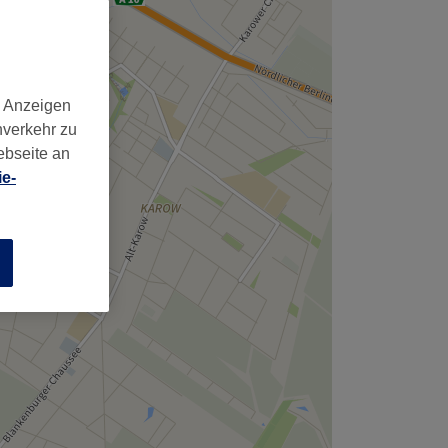
,
d Anzeigen
nverkehr zu
ebseite an
e-
n