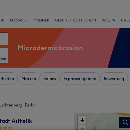
IK
MASSAGE
MÄNNER
GESCHENKGUTSCHEIN
SALE %
UNS
Microdermabrasion
atum
rheiten
Marken
Salons
Expressangebote
Bewertung
ichtenberg, Berlin
+
tadt Ästhetik
−