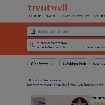
FRISEUR
NÄGEL
HAARENTFERNUNG
KOSMET
Microdermabrasion
in der Nähe von Rathauspark Lichtenberg, Berlin
・
Beliebiges D
Sortieren nach
Beliebiger Preis
Besonde
10 Salons die anbieten:
microdermabrasion in der Nähe von Rathauspark L
Haupts
4,9