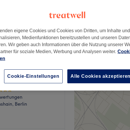
wertungen
hshain, Berlin
enden eigene Cookies und Cookies von Dritten, um Inhalte un
nalisieren, Medienfunktionen bereitzustellen und unseren Date
ab
69 €
ren. Wir geben auch Informationen über die Nutzung unserer W
artner für soziale Medien, Werbung und Analysen weiter.
Cooki
ien
Cookie-Einstellungen
Alle Cookies akzeptiere
orientalische Kosmetik
wertungen
hshain, Berlin
it typgerecht. Das Studio