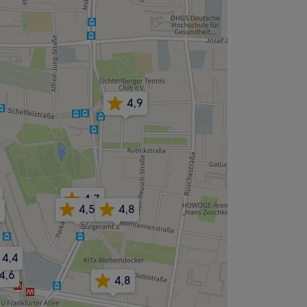
4,9
4,7
4,5
4,8
4,4
4,6
4,8