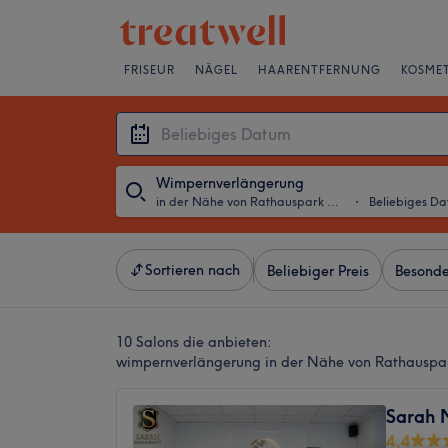
FRISEUR
NÄGEL
HAARENTFERNUNG
KOSMET
Wimpernverlängerung
in der Nähe von Rathauspark Lichtenberg, Berlin
・
Beliebiges D
Sortieren nach
Beliebiger Preis
Besonde
10 Salons die anbieten:
wimpernverlängerung in der Nähe von Rathauspark
Sarah 
4,4