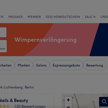
IK
MASSAGE
MÄNNER
GESCHENKGUTSCHEIN
SALE %
UNS
Wimpernverlängerung
atum
rheiten
Marken
Salons
Expressangebote
Bewertung
 Lichtenberg, Berlin
+
Nails & Beauty
120 Bewertungen
−