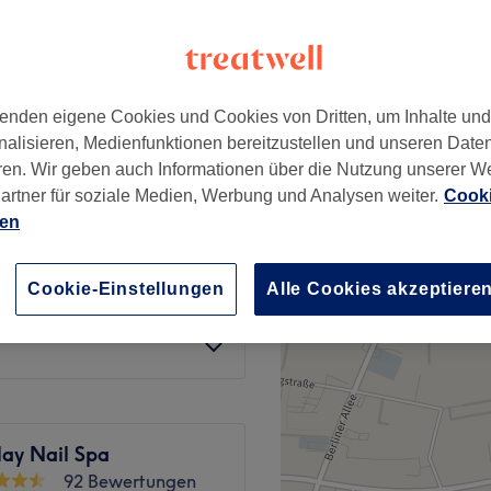
ter Allee, Berlin
nzeiten
enden eigene Cookies und Cookies von Dritten, um Inhalte un
nalisieren, Medienfunktionen bereitzustellen und unseren Date
ab
68,60 €
hnik
ren. Wir geben auch Informationen über die Nutzung unserer W
Spare bis zu 30%
artner für soziale Medien, Werbung und Analysen weiter.
Cooki
ab
59,50 €
hnik
ien
Spare bis zu 30%
ab
52,50 €
Cookie-Einstellungen
Alle Cookies akzeptiere
hnik
Spare bis zu 30%
lay Nail Spa
92 Bewertungen