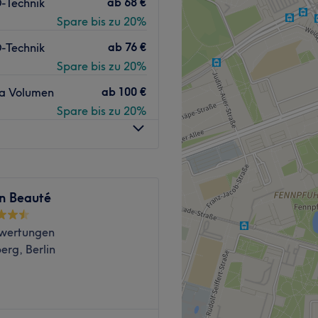
ab
68 €
-Technik
r zentralen Lage ist dieser
Zurück zur Salonansicht
Spare bis zu 20%
n ein ultimatives Beauty-
ab
76 €
-Technik
Spare bis zu 20%
 sich nur 2 Gehminuten vom
ab
100 €
a Volumen
Spare bis zu 20%
von engagierten
ern. Jeder Mitarbeiter ist
che Erfahrung zu bieten
 ihres Besuchs im Studio
n Beauté
wertungen
nehm
erg, Berlin
e Produkte
rkplätze, kinderfreundlich,
n der Frankfurter Allee 102