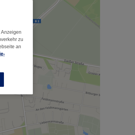
,
d Anzeigen
nverkehr zu
ebseite an
e-
n