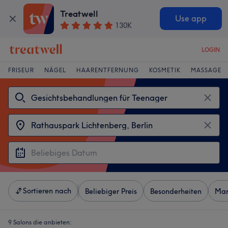
Treatwell
Use app
130K
LOGIN
FRISEUR
NÄGEL
HAARENTFERNUNG
KOSMETIK
MASSAGE
Sortieren nach
Beliebiger Preis
Besonderheiten
Mar
9 Salons die anbieten: