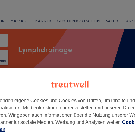
IK
MASSAGE
MÄNNER
GESCHENKGUTSCHEIN
SALE %
UNS
Lymphdrainage
atum
rheiten
Salons
Expressangebote
Bewertung
enden eigene Cookies und Cookies von Dritten, um Inhalte un
nalisieren, Medienfunktionen bereitzustellen und unseren Date
t, Leipzig
ren. Wir geben auch Informationen über die Nutzung unserer W
artner für soziale Medien, Werbung und Analysen weiter.
Cooki
+
Studio
ien
384 Bewertungen
−