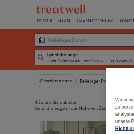
FRISEUR
NÄGEL
HAARENTFERNUNG
KOSMET
Lymphdrainage
in der Nähe von Zentrum-Nordwest, Leipzig
・
Beliebiges D
Sortieren nach
Beliebiger Preis
Besonde
Wir verw
4 Salons die anbieten:
zu perso
lymphdrainage in der Nähe von Zentrum-Nordwes
analysie
unsere P
AYANA 
Richtlin
4,9