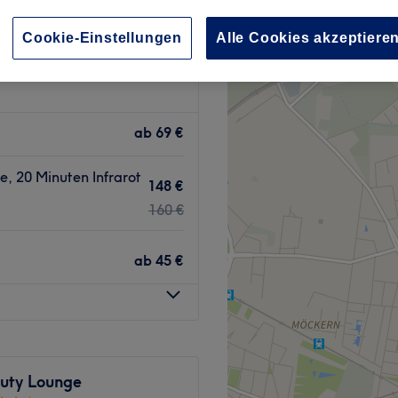
-Süd, Leipzig
Cookie-Einstellungen
Alle Cookies akzeptiere
ab
69 €
, 20 Minuten Infrarot
148 €
160 €
ab
45 €
auty Lounge