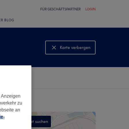
FÜR GESCHÄFTSPARTNER
LOGIN
ER BLOG
Karte verbergen
Karte anzeigen
d Anzeigen
nverkehr zu
ebseite an
e-
In diesem Gebiet suchen