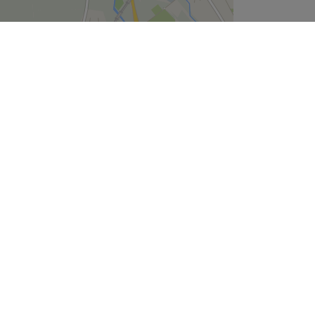
Leaflet
| ©
OpenStreetMap
contributors
Unternehmen
Über uns
Jobs
Impressum
Cookie-Einstellungen