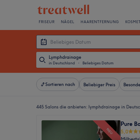
FRISEUR
NÄGEL
HAARENTFERNUNG
KOSMET
Lymphdrainage
in Deutschland
・
Beliebiges Datum
Sortieren nach
Beliebiger Preis
Besonde
445 Salons die anbieten:
lymphdrainage in Deuts
Pure B
NEU
5,0
Milberts