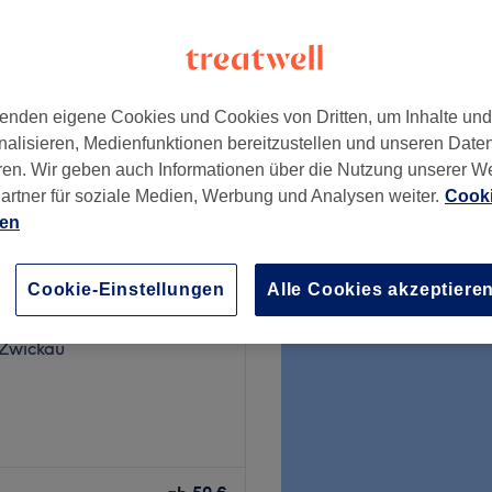
n
enden eigene Cookies und Cookies von Dritten, um Inhalte un
31,50 €
nalisieren, Medienfunktionen bereitzustellen und unseren Date
35 €
ren. Wir geben auch Informationen über die Nutzung unserer W
artner für soziale Medien, Werbung und Analysen weiter.
Cooki
ien
Cookie-Einstellungen
Alle Cookies akzeptiere
nkt - dein Weg zu dir
7 Bewertungen
 Zwickau
st du deinen Geist und
i einer erholsamen Massage