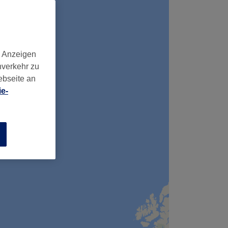
d Anzeigen
nverkehr zu
ebseite an
e-
n