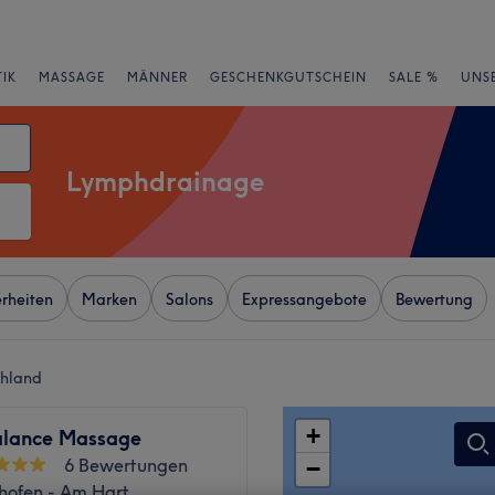
IK
MASSAGE
MÄNNER
GESCHENKGUTSCHEIN
SALE %
UNS
Lymphdrainage
rheiten
Marken
Salons
Expressangebote
Bewertung
chland
+
alance Massage
6 Bewertungen
−
hofen - Am Hart,