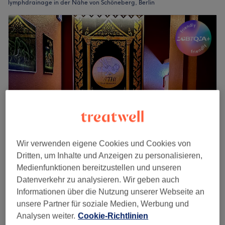
lymphdrainage in der Nähe von Schöneberg, Berlin
Wir verwenden eigene Cookies und Cookies von
Dritten, um Inhalte und Anzeigen zu personalisieren,
Sathu Thai Massage
Medienfunktionen bereitzustellen und unseren
4,9
3464 Bewertungen
Datenverkehr zu analysieren. Wir geben auch
Schöneberg, Berlin
Auf Karte anzeigen
Informationen über die Nutzung unserer Webseite an
Lymphmassage
ab
65 €
unsere Partner für soziale Medien, Werbung und
45 Min. - 2 Std.
Analysen weiter.
Cookie-Richtlinien
Schnellansicht Saloninfos