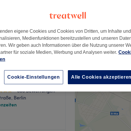
wertungen
rg, Berlin
enden eigene Cookies und Cookies von Dritten, um Inhalte un
nalisieren, Medienfunktionen bereitzustellen und unseren Date
ab
99 €
ren. Wir geben auch Informationen über die Nutzung unserer W
artner für soziale Medien, Werbung und Analysen weiter.
Cooki
ien
Cookie-Einstellungen
Alle Cookies akzeptiere
wan Thaimassage
635 Bewertungen
traße, Berlin
nzeiten
platz, erwartet dich bei