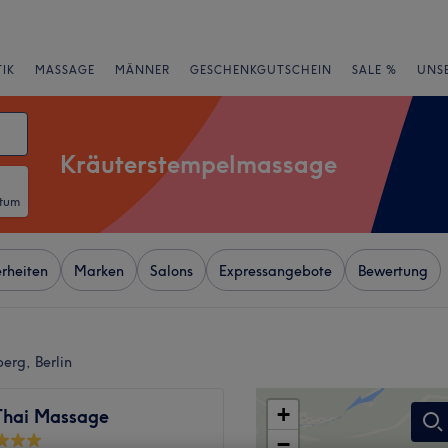
IK
MASSAGE
MÄNNER
GESCHENKGUTSCHEIN
SALE %
UNS
Kräuterstempelmassage
atum
rheiten
Marken
Salons
Expressangebote
Bewertung
erg, Berlin
+
Thai Massage
−