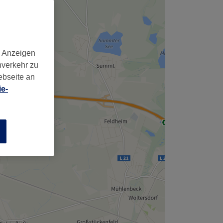
,
d Anzeigen
nverkehr zu
ebseite an
e-
n