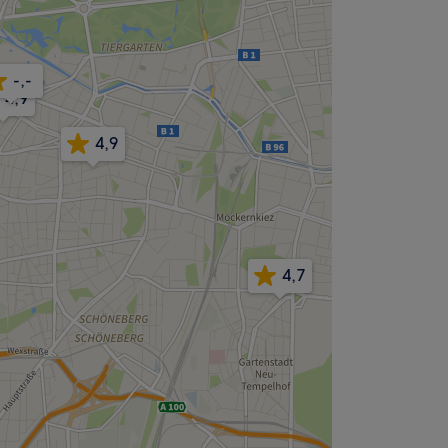
-,-
4,8
4,9
4,9
4,7