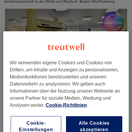
kinderhaarschnitt in der Nähe von Wiesloch, Baden-Württemberg
Wir verwenden eigene Cookies und Cookies von
Dritten, um Inhalte und Anzeigen zu personalisieren,
Medienfunktionen bereitzustellen und unseren
Datenverkehr zu analysieren. Wir geben auch
Informationen über die Nutzung unserer Webseite an
Der Frisör Kuhn
unsere Partner für soziale Medien, Werbung und
4,8
2114 Bewertungen
Analysen weiter.
Cookie-Richtlinien
Wiesloch, Baden-Württemberg
Auf Karte anzeigen
Jungen (bis 10 Jahre) - Schneiden & Föhnen
Cookie-
Alle Cookies
29 €
30 Min.
Einstellungen
akzeptieren