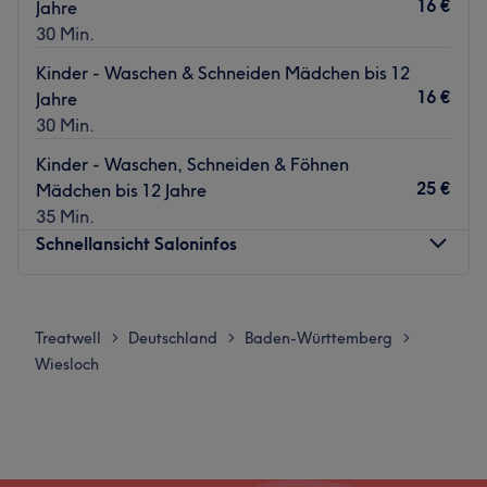
16 €
Jahre
Osi und Milda sind ein eingespieltes Team mit viel
30 Min.
Erfahrung im Friseurhandwerk. Sie empfangen alle
Kunden herzlich und sprechen Deutsch, Arabisch, Englisch
Kinder - Waschen & Schneiden Mädchen bis 12
und Kurdisch.
16 €
Jahre
30 Min.
Was uns an dem Salon gefällt:
Atmosphäre: Modern, herzlich.
Kinder - Waschen, Schneiden & Föhnen
Expertise: Damen- und Herrenhaarschnitte sowie -
25 €
Mädchen bis 12 Jahre
stylings.
35 Min.
Extras: Kostenfreie Getränke.
Schnellansicht Saloninfos
Zurück zur Salonansicht
Montag
Geschlossen
Dienstag
09:00
–
18:00
Treatwell
Deutschland
Baden-Württemberg
>
>
>
Mittwoch
09:00
–
18:00
Wiesloch
Donnerstag
Geschlossen
Freitag
09:00
–
18:00
Samstag
09:00
–
15:00
Sonntag
Geschlossen