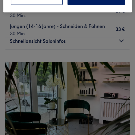
Jungen (11 bis 13 Jahre) - Schneiden & Föhnen
31 €
30 Min.
Jungen (14-16 Jahre) - Schneiden & Föhnen
33 €
30 Min.
Schnellansicht Saloninfos
Montag
Geschlossen
Dienstag
09:00
–
18:00
Mittwoch
09:00
–
18:00
Donnerstag
09:00
–
20:00
Freitag
09:00
–
18:00
Samstag
08:00
–
14:00
Sonntag
Geschlossen
"Ein guter Haarschnitt ist kein Zufall – und erfordert
jahrelange Erfahrung.", so Dietmar Kuhn, Friseurmeister
und Inhaber des Friseursalons Der Frisör Kuhn in