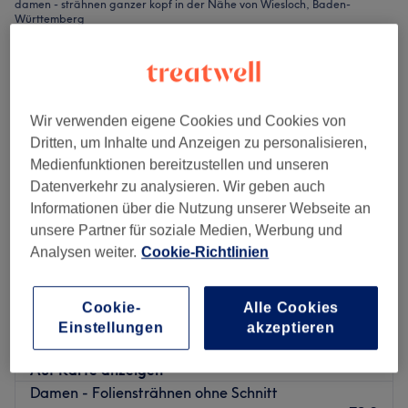
damen - strähnen ganzer kopf in der Nähe von Wiesloch, Baden-
Württemberg
Wir verwenden eigene Cookies und Cookies von
Dritten, um Inhalte und Anzeigen zu personalisieren,
Medienfunktionen bereitzustellen und unseren
Datenverkehr zu analysieren. Wir geben auch
Informationen über die Nutzung unserer Webseite an
unsere Partner für soziale Medien, Werbung und
Analysen weiter.
Cookie-Richtlinien
Der Frisör Kuhn
Cookie-
Alle Cookies
4,8
2114 Bewertungen
Einstellungen
akzeptieren
Wiesloch, Baden-Württemberg
Auf Karte anzeigen
Damen - Foliensträhnen ohne Schnitt