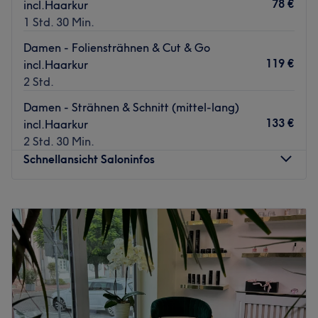
78 €
incl.Haarkur
1 Std. 30 Min.
Damen - Foliensträhnen & Cut & Go
119 €
incl.Haarkur
2 Std.
Damen - Strähnen & Schnitt (mittel-lang)
133 €
incl.Haarkur
2 Std. 30 Min.
Schnellansicht Saloninfos
Montag
Geschlossen
Dienstag
09:00
–
18:00
Mittwoch
09:00
–
18:00
Donnerstag
09:00
–
20:00
Freitag
09:00
–
18:00
Samstag
08:00
–
14:00
Sonntag
Geschlossen