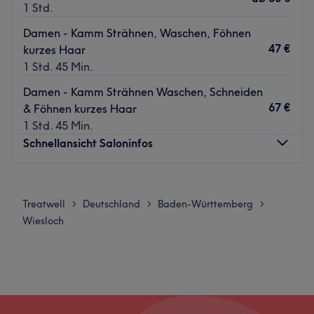
1 Std.
Damen - Kamm Strähnen, Waschen, Föhnen
47 €
kurzes Haar
1 Std. 45 Min.
Damen - Kamm Strähnen Waschen, Schneiden
67 €
& Föhnen kurzes Haar
1 Std. 45 Min.
Schnellansicht Saloninfos
Montag
Geschlossen
Dienstag
09:00
–
18:00
Treatwell
Deutschland
Baden-Württemberg
>
>
>
Mittwoch
09:00
–
18:00
Wiesloch
Donnerstag
Geschlossen
Freitag
09:00
–
18:00
Samstag
09:00
–
15:00
Sonntag
Geschlossen