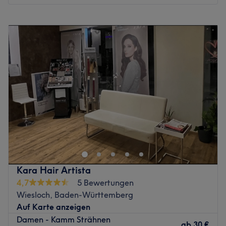
Zurück zur Salonansicht
Montag
Geschlossen
Dienstag
09:00
–
18:00
Mittwoch
09:00
–
18:00
Donnerstag
09:00
–
20:00
Freitag
09:00
–
20:00
Samstag
09:00
–
16:00
Sonntag
Geschlossen
Zurück zur Salonansicht
Kara Hair Artista
4,7
5 Bewertungen
Wiesloch, Baden-Württemberg
Auf Karte anzeigen
Damen - Kamm Strähnen
ab
30 €