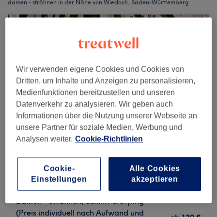
damen - strähnen in der Nähe von Wiesloch, Baden-Württemberg
Wir verwenden eigene Cookies und Cookies von
Dritten, um Inhalte und Anzeigen zu personalisieren,
Medienfunktionen bereitzustellen und unseren
Datenverkehr zu analysieren. Wir geben auch
Informationen über die Nutzung unserer Webseite an
unsere Partner für soziale Medien, Werbung und
Analysen weiter.
Cookie-Richtlinien
FRISEURSALON EXACT
4,9
337 Bewertungen
Cookie-
Alle Cookies
Walldorf, Baden-Württemberg
Einstellungen
akzeptieren
Auf Karte anzeigen
Damen - Strähnen, Schnitt & Styling –
(Preis individuell nach Aufwand und