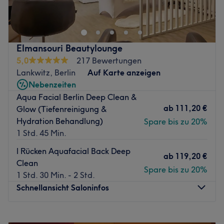
ist dein Spezialist für Ausdrucksstärke und
langanhaltende Schönheit. Das Studio bietet eine
hochkarätige Kombination aus tiefenwirksamen
Gesichtsbehandlungen, Laserbehandlungen, präzisem
Elmansouri Beautylounge
Permanent Make-up sowie individuellem Augenbrauen-
5,0
217 Bewertungen
und Wimpernstyling.
Lankwitz, Berlin
Auf Karte anzeigen
Hier wird Expertise eingesetzt, um deine natürliche
Nebenzeiten
Schönheit dauerhaft zu unterstreichen.
Aqua Facial Berlin Deep Clean &
ab
111,20 €
Glow (Tiefenreinigung &
Nächste öffentliche Verkehrsmittel:
Hydration Behandlung)
Spare bis zu 20%
Die U-Bahnhaltestelle Alt-Mariendorf ist in nur wenigen
1 Std. 45 Min.
Schritten bequem erreichbar.
l Rücken Aquafacial Back Deep
Was am Salon gefällt:
ab
119,20 €
Clean
Atmosphäre: Ruhig, diskret, professionell.
Spare bis zu 20%
1 Std. 30 Min. - 2 Std.
Expertise: Gesichtsbehandlungen, Augenbrauen- und
Schnellansicht Saloninfos
Wimpernstyling, Permanent Make-up,
Laserbehandlungen.
Montag
10:00
–
17:00
Zurück zur Salonansicht