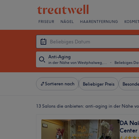
FRISEUR
NÄGEL
HAARENTFERNUNG
KOSMET
Anti-Aging
in der Nähe von Westphalweg, Berlin
・
Beliebiges D
Sortieren nach
Beliebiger Preis
Besonde
13 Salons die anbieten:
anti-aging in der Nähe v
DA Nai
Center
4,4