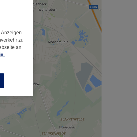
d Anzeigen
nverkehr zu
ebseite an
e-
n