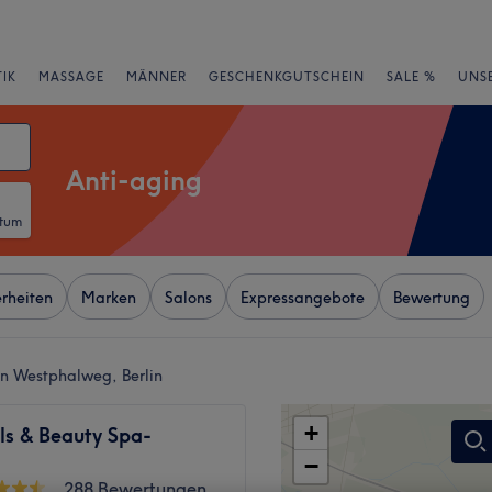
IK
MASSAGE
MÄNNER
GESCHENKGUTSCHEIN
SALE %
UNS
Anti-aging
atum
rheiten
Marken
Salons
Expressangebote
Bewertung
on Westphalweg, Berlin
+
ls & Beauty Spa-
−
288 Bewertungen