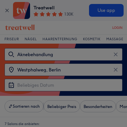
Treatwell
Use app
130K
LOGIN
FRISEUR
NÄGEL
HAARENTFERNUNG
KOSMETIK
MASSAGE
Sortieren nach
Beliebiger Preis
Besonderheiten
Mar
7 Salons die anbieten: