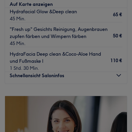
Auf Karte anzeigen
Sabrina schenkt dir in ihren schönen Räumlichkeiten einen
Hydrafacial Glow &Deep clean
65 €
Moment der Ruhe und vollkommenen Entspannung. Mit
45 Min.
ihrer warmherzigen Art fühlt man sich dabei gut
"Fresh up" Gesichts Reinigung, Augenbrauen
aufgehoben und kann die locker-freundliche Atmosphäre
50 €
zupfen färben und Wimpern färben
genießen. Dabei ist auf eine tolle Qualität zu fairen
45 Min.
Preisen Verlass. Was will man da mehr?
HydraFacia Deep clean &Coco-Aloe Hand
Zurück zur Salonansicht
110 €
und Fußmaske l
1 Std. 30 Min.
Schnellansicht Saloninfos
Montag
16:00
–
20:00
Dienstag
16:00
–
20:00
Mittwoch
16:00
–
20:00
Donnerstag
16:00
–
20:00
Freitag
16:00
–
20:00
Samstag
15:00
–
20:00