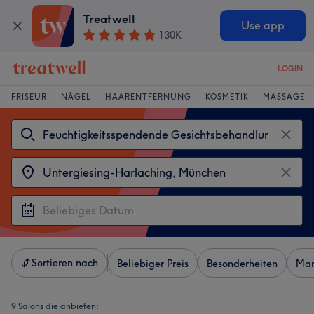
Treatwell
Use app
130K
LOGIN
FRISEUR
NÄGEL
HAARENTFERNUNG
KOSMETIK
MASSAGE
Sortieren nach
Beliebiger Preis
Besonderheiten
Mar
9 Salons die anbieten: