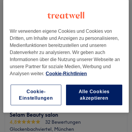
1 Std.
Schnellansicht Saloninfos
Montag
11:00
–
20:00
Wir verwenden eigene Cookies und Cookies von
Dienstag
11:00
–
20:00
Dritten, um Inhalte und Anzeigen zu personalisieren,
Mittwoch
07:00
–
16:00
Medienfunktionen bereitzustellen und unseren
Donnerstag
Geschlossen
Datenverkehr zu analysieren. Wir geben auch
Freitag
07:00
–
15:00
Informationen über die Nutzung unserer Webseite an
Samstag
Geschlossen
unsere Partner für soziale Medien, Werbung und
Sonntag
Geschlossen
Analysen weiter.
Cookie-Richtlinien
Die kleine Entspannungsoase Böhn cosmetics trumpft mit
einem ganzheitlichen Behandlungsprogramm, bei dem
Cookie-
Alle Cookies
du dich zurücklehnen und verwöhnen lassen kannst: Ob
Einstellungen
akzeptieren
für eine wohltuende Massage oder das gründliche
Entfernen deiner Haare – im Kornblumenweg 5, bist du
Selam Beauty salon
goldrichtig. Komm am besten vorbei und buch dir deinen
4,8
32 Bewertungen
persönlichen Termin ganz einfach online oder per App mit
Glockenbachviertel, München
Treatwell.