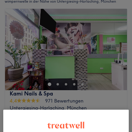
wimpernwelle in der Nähe von Untergiesing-Harlaching, München
Kami Nails & Spa
4,4
971 Bewertungen
Untergiesing-Harlaching, München
Auf Karte anzeigen
Wimpernwelle
30 €
45 Min.