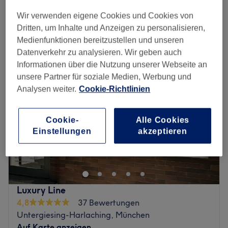
Schnellansicht Saloninfos
Wir verwenden eigene Cookies und Cookies von
Dritten, um Inhalte und Anzeigen zu personalisieren,
Montag
09:30
–
19:30
Medienfunktionen bereitzustellen und unseren
Dienstag
09:30
–
19:30
Datenverkehr zu analysieren. Wir geben auch
Mittwoch
09:30
–
19:30
Informationen über die Nutzung unserer Webseite an
Donnerstag
09:30
–
19:30
unsere Partner für soziale Medien, Werbung und
Freitag
09:30
–
19:30
Analysen weiter.
Cookie-Richtlinien
Samstag
09:30
–
19:00
Sonntag
Geschlossen
Cookie-
Alle Cookies
Einstellungen
akzeptieren
Ein gepflegtes Äußeres vom Kopf bis Fuß ist für Viele ein
Muss. Daher schaue im Salon Kami Nails & Spa ở
München vorbei und lass dich von professional Leistungen
und mit Bedacht ausgewählten Produkten überzeugen.
Với Gesichtsbehandlung, über Waxing bis zur Maniküre
Luxury Line
und Pediküre findest du hier alles.
4,8
37 Bewertungen
Nächste öffentliche Verkehrsmittel:
Untergiesing-Harlaching, München
Die Bushaltestelle Humboldtstraße und die U-Bahn
Auf Karte anzeigen